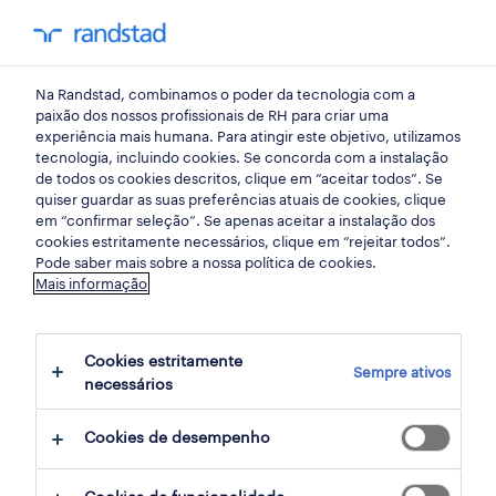
my randst
Na Randstad, combinamos o poder da tecnologia com a
bem estar no trabalho
paixão dos nossos profissionais de RH para criar uma
experiência mais humana. Para atingir este objetivo, utilizamos
tecnologia, incluindo cookies. Se concorda com a instalação
o imposto silencioso da
de todos os cookies descritos, clique em “aceitar todos”. Se
quiser guardar as suas preferências atuais de cookies, clique
escassez de contabilistas.
em “confirmar seleção”. Se apenas aceitar a instalação dos
cookies estritamente necessários, clique em “rejeitar todos”.
Pode saber mais sobre a nossa política de cookies.
23 fevereiro 2026
Mais informação
share article:
Cookies estritamente
Sempre ativos
necessários
Cookies de desempenho
As equipas financeiras enfrentam hoje um
desafio silencioso, mas dispendioso.