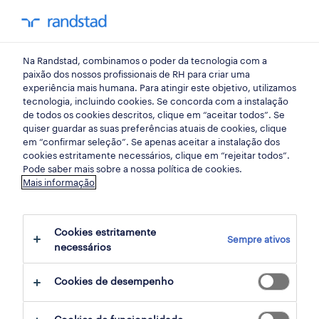
my randst
Na Randstad, combinamos o poder da tecnologia com a
bem estar no trabalho
paixão dos nossos profissionais de RH para criar uma
experiência mais humana. Para atingir este objetivo, utilizamos
tecnologia, incluindo cookies. Se concorda com a instalação
há sobrequalificação em
de todos os cookies descritos, clique em “aceitar todos”. Se
quiser guardar as suas preferências atuais de cookies, clique
Portugal? ou emprego
em “confirmar seleção”. Se apenas aceitar a instalação dos
cookies estritamente necessários, clique em “rejeitar todos”.
qualificado a menos?
Pode saber mais sobre a nossa política de cookies.
Mais informação
20 outubro 2021
Cookies estritamente
share article:
Sempre ativos
necessários
Cookies de desempenho
De acordo com um estudo do ISCTE –