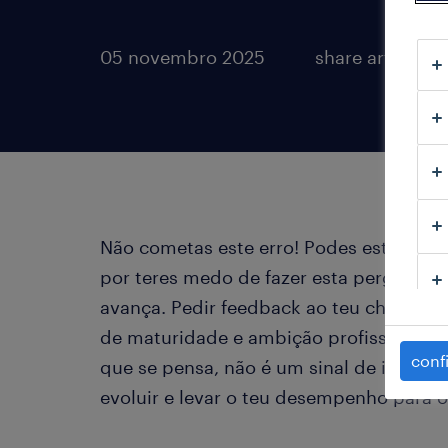
05 novembro 2025
share article:
Não cometas este erro! Podes estar a tra
por teres medo de fazer esta pergunta.
avança. Pedir feedback ao teu chefe é, 
de maturidade e ambição profissional q
conf
que se pensa, não é um sinal de insegur
evoluir e levar o teu desempenho para o