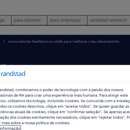
ego
para talentos
para empresas
randstad research
como solicitar feedback ao chefe para melhorar o teu desempenho
r
chefe
andstad, combinamos o poder da tecnologia com a paixão dos nossos
 o teu
ssionais de RH para criar uma experiência mais humana. Para atingir este
ivo, utilizamos tecnologia, incluindo cookies. Se concorda com a instala
dos os cookies descritos, clique em “aceitar todos”. Se quiser guardar as
.
rências atuais de cookies, clique em “confirmar seleção”. Se apenas acei
lação dos cookies estritamente necessários, clique em “rejeitar todos”. 
 mais sobre a nossa política de cookies.
 informação