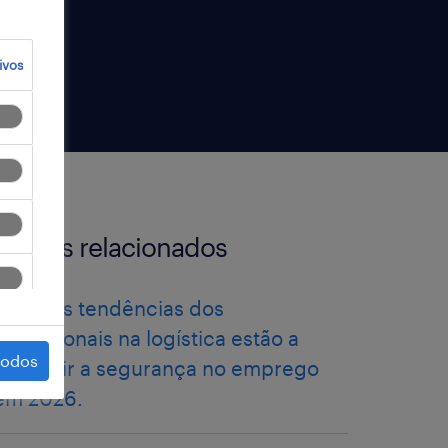
ivos
artigos relacionados
como as tendências dos
profissionais na logística estão a
todos
redefinir a segurança no emprego
em 2026.