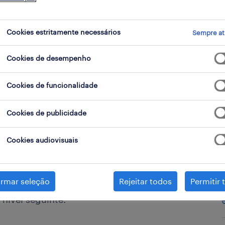
Cookies estritamente necessários
Sempre at
Cookies de desempenho
Cookies de funcionalidade
Cookies de publicidade
var o teu crescimento profissional
 Aprende a pedir feedback e
Cookies audiovisuais
na verdade, um dos maiores sinais
ue podes dar. Contrariamente ao
irmar seleção
Rejeitar todos
Permitir 
ança; é um sinal de que queres
 nível seguinte.