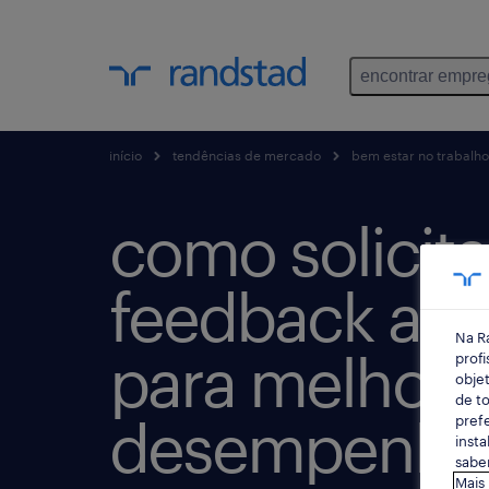
encontrar empr
início
tendências de mercado
bem estar no trabalho
como solicita
feedback ao 
Na R
para melhorar
profi
objet
de to
desempenho
prefe
insta
saber
Mais