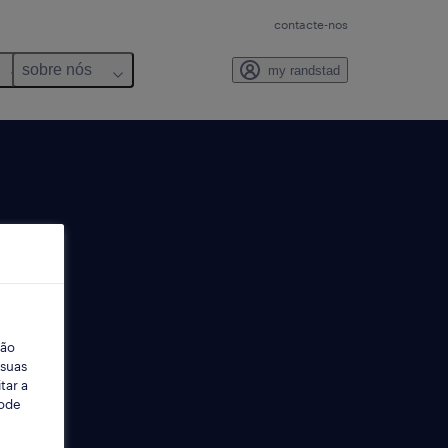
contacte-nos
sobre nós
my randstad
ção
 suas
tar a
Pode