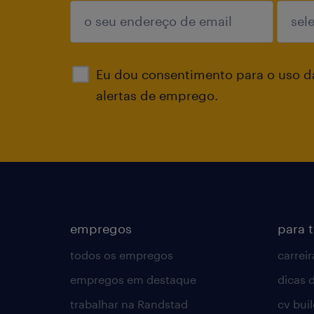
enviar
Eu dou consentimento para o uso d
alertas de emprego.
empregos
para 
todos os empregos
carreir
empregos em destaque
dicas d
trabalhar na Randstad
cv bui