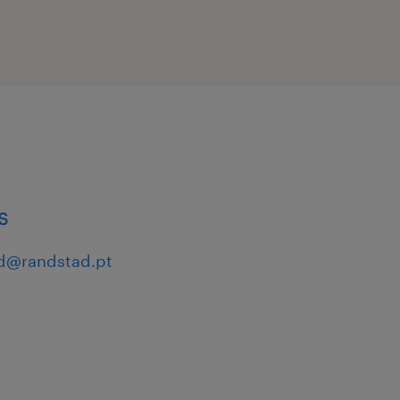
o, de modo a
ta mais
consultores/as de
s
d@randstad.pt