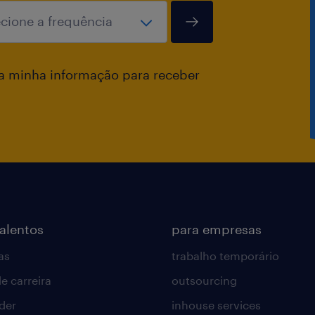
a minha informação para receber
talentos
para empresas
as
trabalho temporário
e carreira
outsourcing
lder
inhouse services