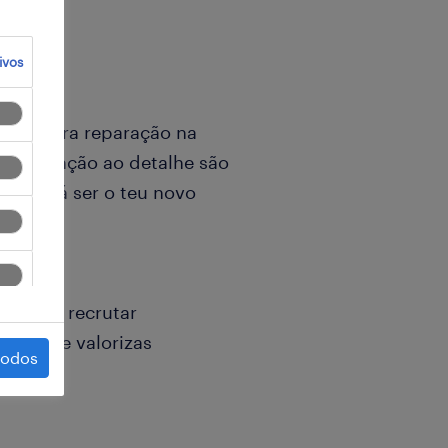
ivos
ural para reparação na
 e atenção ao detalhe são
te poderá ser o teu novo
retende recrutar
 que, se valorizas
todos