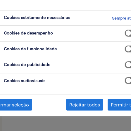
go
Cookies estritamente necessários
Sempre at
Cookies de desempenho
Consideras que tens uma aptidão nat
área dos gadgets? Comunicação, foco
Cookies de funcionalidade
características intrínsecas em ti? Es
desafio!
Cookies de publicidade
Cookies audiovisuais
O nosso cliente, líder de mercado, p
diretamente para a sua estrutura pelo
irmar seleção
Rejeitar todos
Permitir 
estabilidade contratual é um plus.