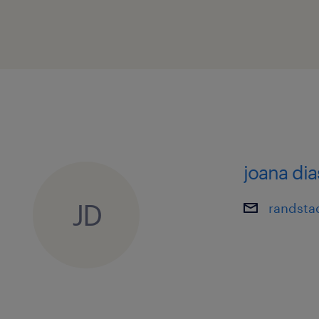
protegido por lei.
Caso necessites de alguma adaptaçã
tornar a tua candidatura ou entrevis
confortável, por favor, não
hesites em informar os/as nossos/as 
recrutamento.
joana dia
JD
randsta