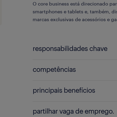
O core business está direcionado pa
smartphones e tablets e, também, d
marcas exclusivas de acessórios e g
responsabilidades chave
competências
A função passa pela reparação d
eletrónicos como smartphones e 
principais benefícios
Formação na área de Eletrotécnica
Atendimento ao cliente quando n
1ºs empregos na área ou recém f
partilhar vaga de emprego.
Vencimento Base: 1200€ + prémio
bem-vindo;