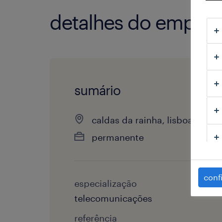
detalhes do empre
sumário
caldas da rainha, lisboa
permanente
conf
especialização
telecomunicações
referência