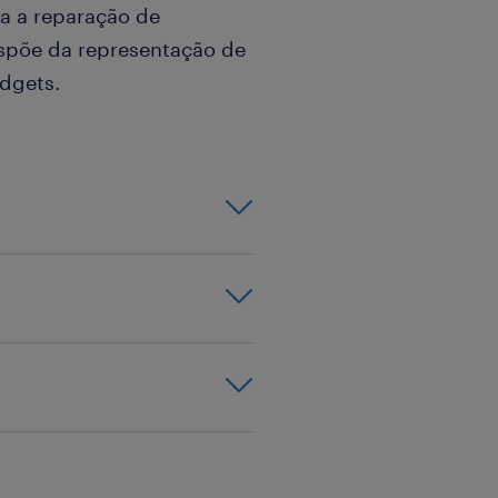
ra a reparação de
ispõe da representação de
adgets.
e equipamentos
tablets;
 ou similar;
ecessário;
ormados serão
 variável