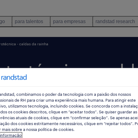
ego
para talentos
para empresas
randstad research
rotécnica - caldas da rainha
etrotécnica - cald
andstad, combinamos o poder da tecnologia com a paixão dos nossos
icado há 2 dias
data limite 19 agosto 2026
ssionais de RH para criar uma experiência mais humana. Para atingir este
ivo, utilizamos tecnologia, incluindo cookies. Se concorda com a instala
dos os cookies descritos, clique em “aceitar todos”. Se quiser guardar as
rências atuais de cookies, clique em “confirmar seleção”. Se apenas acei
lação dos cookies estritamente necessários, clique em “rejeitar todos”. 
 mais sobre a nossa política de cookies.
 informação