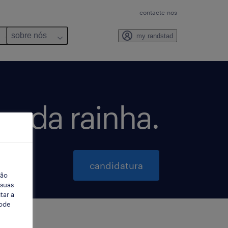
contacte-nos
sobre nós
my randstad
as da rainha.
candidatura
ção
 suas
tar a
Pode