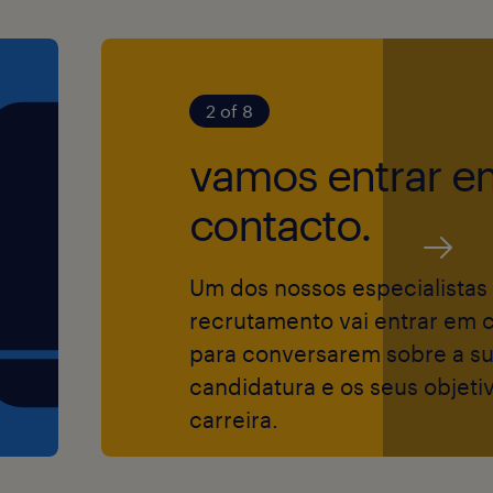
s a pessoas com
iências.
2 of 8
o processo de
a as necessidades
vamos entrar e
contacto.
Um dos nossos especialistas
recrutamento vai entrar em 
 oportunidades,
para conversarem sobre a s
gião, sexo,
candidatura e os seus objeti
carreira.
 idade,
 ou qualquer