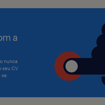
reiteramos que damos as boas-vinda
as mais diversas capacidades e exper
Assumimos o
compromisso de garantir que o noss
recrutamento e contratação satisfaç
om a
de todas as
pessoas.
o nunca
 o seu CV
Preocupamo-nos com a igualdade de
 se
independentemente de etnia, cor, reli
orientação sexual,
identidade de género, nacionalidade,
informações genéticas, incapacidade
outro estatuto de grupo