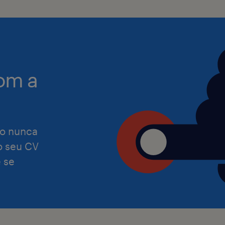
reiteramos que damos as boas-vinda
as mais diversas capacidades e exper
Assumimos o
compromisso de garantir que o noss
recrutamento e contratação satisfaç
om a
de todas as
pessoas.
o nunca
 o seu CV
Preocupamo-nos com a igualdade de
 se
independentemente de etnia, cor, reli
orientação sexual,
identidade de género, nacionalidade,
informações genéticas, incapacidade
outro estatuto de grupo