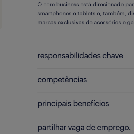
O core business está direcionado pa
smartphones e tablets e, também, d
marcas exclusivas de acessórios e g
responsabilidades chave
competências
A função passa pela reparação d
eletrónicos como smartphones e 
principais benefícios
Formação na área de Eletrotécnica
Atendimento ao cliente quando n
1ºs empregos na área ou recém f
partilhar vaga de emprego.
Vencimento Base: 1200€ + prémio
bem-vindo;