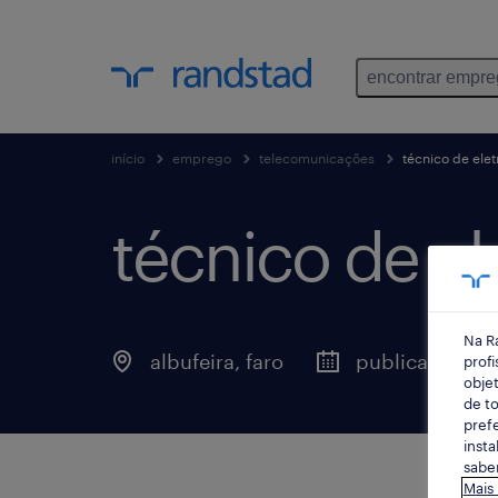
encontrar empr
início
emprego
telecomunicações
técnico de elet
técnico de ele
Na R
albufeira, faro
publicado há 1
profi
objet
de to
prefe
insta
saber
Mais