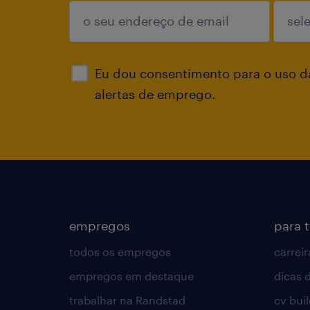
enviar
Eu dou consentimento para o uso d
alertas de emprego.
empregos
para 
todos os empregos
carreir
empregos em destaque
dicas d
trabalhar na Randstad
cv bui