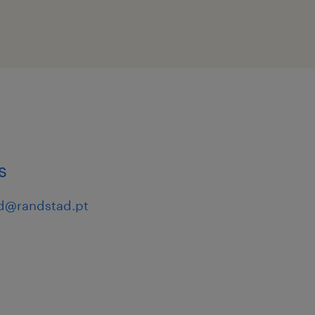
o, de modo a
ta mais
consultores/as de
s
d@randstad.pt