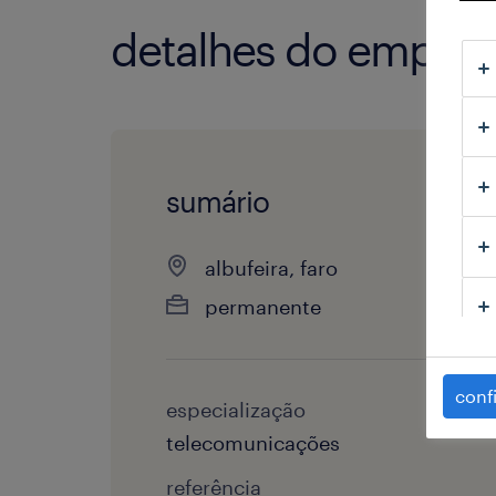
detalhes do empre
sumário
albufeira, faro
permanente
conf
especialização
telecomunicações
referência