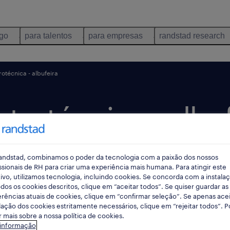
ego
para talentos
para empresas
randstad research
rotécnica - albufeira
trotécnica - albuf
andstad, combinamos o poder da tecnologia com a paixão dos nossos
 dia
data limite 19 agosto 2026
ssionais de RH para criar uma experiência mais humana. Para atingir este
ivo, utilizamos tecnologia, incluindo cookies. Se concorda com a instala
dos os cookies descritos, clique em “aceitar todos”. Se quiser guardar as
rências atuais de cookies, clique em “confirmar seleção”. Se apenas acei
lação dos cookies estritamente necessários, clique em “rejeitar todos”. 
 mais sobre a nossa política de cookies.
 informação