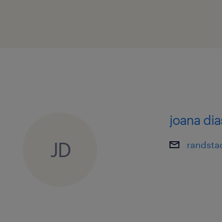
protegido por lei.
Caso necessites de alguma adaptaçã
tornar a tua candidatura ou entrevis
confortável, por favor, não
hesites em informar os/as nossos/as 
recrutamento.
joana dia
JD
randsta