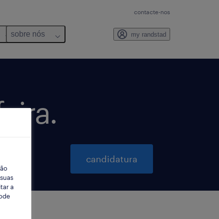
contacte-nos
sobre nós
my randstad
eira.
candidatura
ção
 suas
tar a
Pode