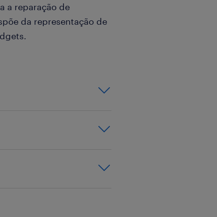
ra a reparação de
ispõe da representação de
adgets.
e equipamentos
tablets;
 ou similar;
ecessário;
ormados serão
 variável