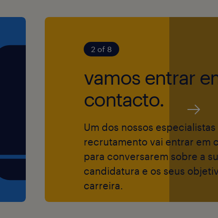
s a pessoas com
iências.
2 of 8
o processo de
a as necessidades
vamos entrar e
contacto.
Um dos nossos especialistas
recrutamento vai entrar em 
 oportunidades,
para conversarem sobre a s
gião, sexo,
candidatura e os seus objeti
carreira.
 idade,
 ou qualquer