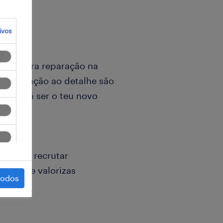
ivos
ural para reparação na
 e atenção ao detalhe são
te poderá ser o teu novo
retende recrutar
 que, se valorizas
todos