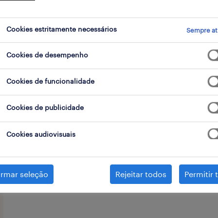
go
Cookies estritamente necessários
Sempre at
Cookies de desempenho
Consideras que tens uma aptidão nat
área dos gadgets? Comunicação, foco
Cookies de funcionalidade
características intrínsecas em ti? Es
desafio!
Cookies de publicidade
Cookies audiovisuais
O nosso cliente, líder de mercado, p
diretamente para a sua estrutura pelo
irmar seleção
Rejeitar todos
Permitir 
estabilidade contratual é um plus.