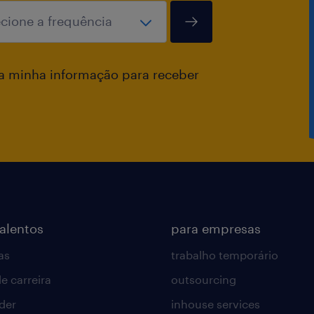
a minha informação para receber
talentos
para empresas
as
trabalho temporário
e carreira
outsourcing
lder
inhouse services