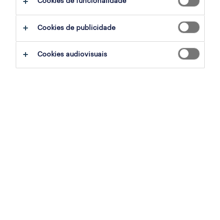
Cookies de funcionalidade
Cookies de publicidade
sumário
Cookies audiovisuais
lisboa ou porto, lisboa
permanente
especialização
tecnologias de informação
referência
DTS-2026-180813