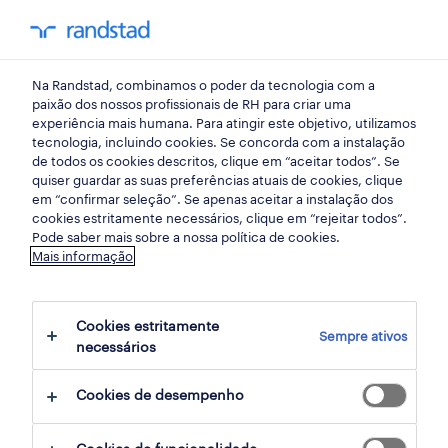
my randst
Na Randstad, combinamos o poder da tecnologia com a
tecnologias de informação
paixão dos nossos profissionais de RH para criar uma
experiência mais humana. Para atingir este objetivo, utilizamos
tecnologia, incluindo cookies. Se concorda com a instalação
servicenow developer
de todos os cookies descritos, clique em “aceitar todos”. Se
quiser guardar as suas preferências atuais de cookies, clique
(m/f/x).
em “confirmar seleção”. Se apenas aceitar a instalação dos
cookies estritamente necessários, clique em “rejeitar todos”.
Pode saber mais sobre a nossa política de cookies.
Mais informação
lisboa ou porto, lisboa
publicado há 1 dia
Cookies estritamente
Sempre ativos
data limite 28 agosto 2026
necessários
Cookies de desempenho
candidatura