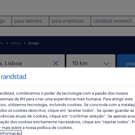
ego
para talentos
para empresas
randstad research
ão
lisboa
braga
pes
andstad, combinamos o poder da tecnologia com a paixão dos nossos
ssionais de RH para criar uma experiência mais humana. Para atingir este
ivo, utilizamos tecnologia, incluindo cookies. Se concorda com a instala
dos os cookies descritos, clique em “aceitar todos”. Se quiser guardar as
rências atuais de cookies, clique em “confirmar seleção”. Se apenas acei
distribuição oportunidades em Braga, 
lação dos cookies estritamente necessários, clique em “rejeitar todos”. 
 mais sobre a nossa política de cookies.
 informação