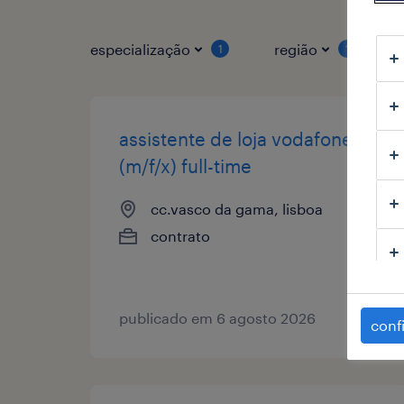
especialização
região
1
1
assistente de loja vodafone
(m/f/x) full-time
cc.vasco da gama, lisboa
contrato
publicado em 6 agosto 2026
conf