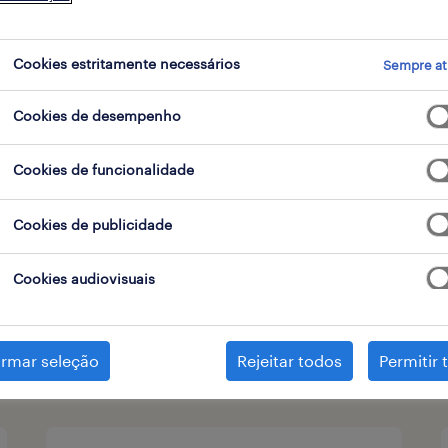
tipo de contrato
Cookies estritamente necessários
Sempre at
Cookies de desempenho
assistente de loja vodafone
Cookies de funcionalidade
(m/f/x) part-time - fórum
algarve
Cookies de publicidade
faro, faro
Cookies audiovisuais
contrato
publicado em 6 agosto 2026
irmar seleção
Rejeitar todos
Permitir 