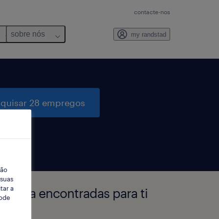
contacte-nos
sobre nós
my randstad
quisar 28 empregos
ção
 suas
tar a
Lisboa encontradas para ti
Pode