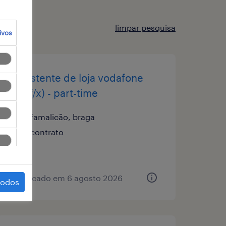
limpar pesquisa
ivos
assistente de loja vodafone
(m/f/x) - part-time
famalicão, braga
contrato
publicado em 6 agosto 2026
todos