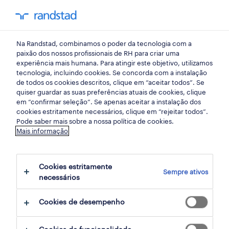
my randst
Na Randstad, combinamos o poder da tecnologia com a
emprego
paixão dos nossos profissionais de RH para criar uma
experiência mais humana. Para atingir este objetivo, utilizamos
tecnologia, incluindo cookies. Se concorda com a instalação
de todos os cookies descritos, clique em “aceitar todos”. Se
quiser guardar as suas preferências atuais de cookies, clique
em “confirmar seleção”. Se apenas aceitar a instalação dos
cookies estritamente necessários, clique em “rejeitar todos”.
Pode saber mais sobre a nossa política de cookies.
Mais informação
não foram encontrados resultados
Cookies estritamente
Sempre ativos
necessários
Não encontrámos resultados para
nespresso
.
Experimente alterar os seus critérios de
Cookies de desempenho
filtragem para obter mais resultados. As
seguintes acções podem ajudar: