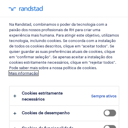
my randst
Na Randstad, combinamos o poder da tecnologia com a
indústria
paixão dos nossos profissionais de RH para criar uma
experiência mais humana. Para atingir este objetivo, utilizamos
tecnologia, incluindo cookies. Se concorda com a instalação
operador de produção.
de todos os cookies descritos, clique em “aceitar todos”. Se
quiser guardar as suas preferências atuais de cookies, clique
em “confirmar seleção”. Se apenas aceitar a instalação dos
cookies estritamente necessários, clique em “rejeitar todos”.
marinha grande, leiria
Pode saber mais sobre a nossa política de cookies.
Mais informação
publicado hoje
data limite 28 agosto 2026
Cookies estritamente
Sempre ativos
necessários
candidatura
Cookies de desempenho