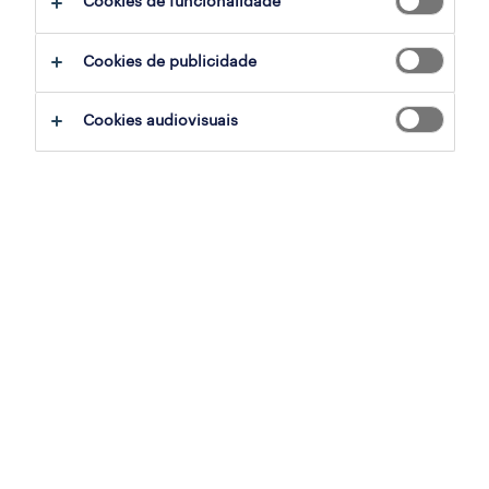
Cookies de funcionalidade
sumário
Cookies de publicidade
marinha grande, leiria
Cookies audiovisuais
temporário
especialização
indústria
referência
OTS-2026-177966