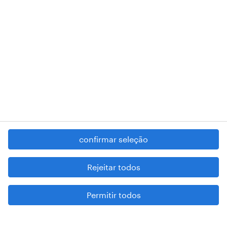
registered trademarks of © Randstad N.V.
contacte-nos
termos e condições
política de privacidade
regime geral da prevenção da corrupção
denúncia de má conduta
confirmar seleção
reportar problemas de segurança
cookies
Rejeitar todos
mapa do site
Permitir todos
esteja atento