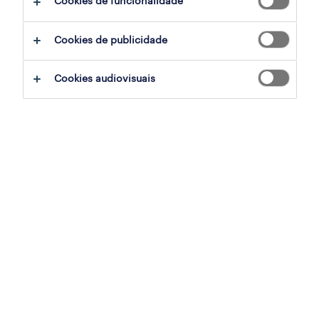
Cookies de funcionalidade
Cookies de publicidade
sumário
Cookies audiovisuais
setúbal, setubal
temporário
especialização
retalho, grande consumo e distribuição
referência
OTS-2026-179215