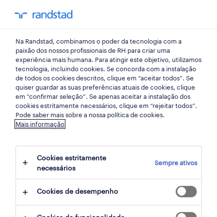
my randst
Na Randstad, combinamos o poder da tecnologia com a
retalho, grande consumo e distribuição
paixão dos nossos profissionais de RH para criar uma
experiência mais humana. Para atingir este objetivo, utilizamos
tecnologia, incluindo cookies. Se concorda com a instalação
operador de loja/repositor
de todos os cookies descritos, clique em “aceitar todos”. Se
quiser guardar as suas preferências atuais de cookies, clique
setúbal (m/f/x).
em “confirmar seleção”. Se apenas aceitar a instalação dos
cookies estritamente necessários, clique em “rejeitar todos”.
Pode saber mais sobre a nossa política de cookies.
Mais informação
setúbal, setubal
publicado há 1 dia
Cookies estritamente
Sempre ativos
data limite 27 agosto 2026
necessários
Cookies de desempenho
candidatura