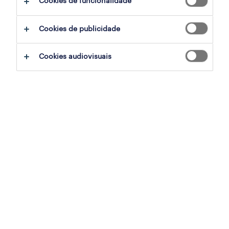
Cookies de funcionalidade
sumário
Cookies de publicidade
tavira, faro
Cookies audiovisuais
temporário
especialização
retalho, grande consumo e distribuição
referência
OTS-2026-179297