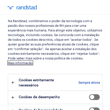
my randst
Na Randstad, combinamos o poder da tecnologia com a
retalho, grande consumo e distribuição
paixão dos nossos profissionais de RH para criar uma
experiência mais humana. Para atingir este objetivo, utilizamos
tecnologia, incluindo cookies. Se concorda com a instalação
operador de loja (m/f/x).
de todos os cookies descritos, clique em “aceitar todos”. Se
quiser guardar as suas preferências atuais de cookies, clique
em “confirmar seleção”. Se apenas aceitar a instalação dos
cookies estritamente necessários, clique em “rejeitar todos”.
tavira, faro
Pode saber mais sobre a nossa política de cookies.
Mais informação
publicado há 2 dias
data limite 26 agosto 2026
Cookies estritamente
Sempre ativos
necessários
candidatura
Cookies de desempenho