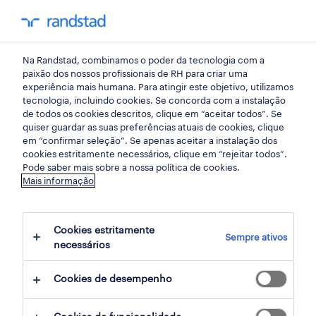
my randst
Na Randstad, combinamos o poder da tecnologia com a
retalho, grande consumo e distribuição
paixão dos nossos profissionais de RH para criar uma
experiência mais humana. Para atingir este objetivo, utilizamos
tecnologia, incluindo cookies. Se concorda com a instalação
operador de loja (m/f/x).
de todos os cookies descritos, clique em “aceitar todos”. Se
quiser guardar as suas preferências atuais de cookies, clique
em “confirmar seleção”. Se apenas aceitar a instalação dos
cookies estritamente necessários, clique em “rejeitar todos”.
armação de pêra, faro
Pode saber mais sobre a nossa política de cookies.
Mais informação
publicado há 1 dia
data limite 26 agosto 2026
Cookies estritamente
Sempre ativos
necessários
candidatura
Cookies de desempenho