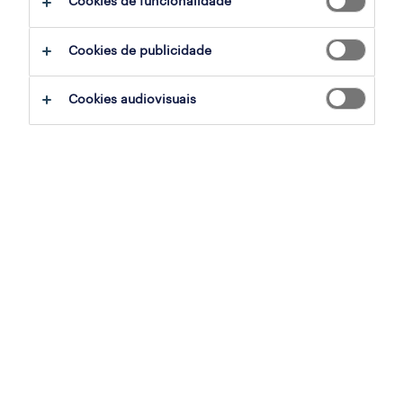
Cookies de funcionalidade
sumário
Cookies de publicidade
armação de pêra, faro
Cookies audiovisuais
temporário
especialização
retalho, grande consumo e distribuição
referência
OTS-2026-179303