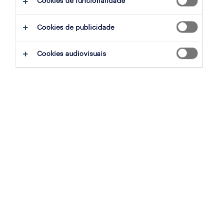
Cookies de funcionalidade
sumário
Cookies de publicidade
ovar, aveiro
Cookies audiovisuais
temporário
especialização
indústria
referência
OTS-2026-180743