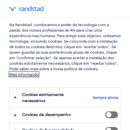
my randst
Na Randstad, combinamos o poder da tecnologia com a
indústria
paixão dos nossos profissionais de RH para criar uma
experiência mais humana. Para atingir este objetivo, utilizamos
tecnologia, incluindo cookies. Se concorda com a instalação
operador de logística.
de todos os cookies descritos, clique em “aceitar todos”. Se
quiser guardar as suas preferências atuais de cookies, clique
em “confirmar seleção”. Se apenas aceitar a instalação dos
cookies estritamente necessários, clique em “rejeitar todos”.
ovar, aveiro
Pode saber mais sobre a nossa política de cookies.
Mais informação
publicado há 3 dias
data limite 25 agosto 2026
Cookies estritamente
Sempre ativos
necessários
candidatura
Cookies de desempenho