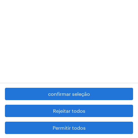
RANDSTAD,
, and SHAPING THE WORLD OF WORK are
registered trademarks of © Randstad N.V.
contacte-nos
termos e condições
política de privacidade
regime geral da prevenção da corrupção
denúncia de má conduta
confirmar seleção
reportar problemas de segurança
cookies
Rejeitar todos
mapa do site
Permitir todos
esteja atento