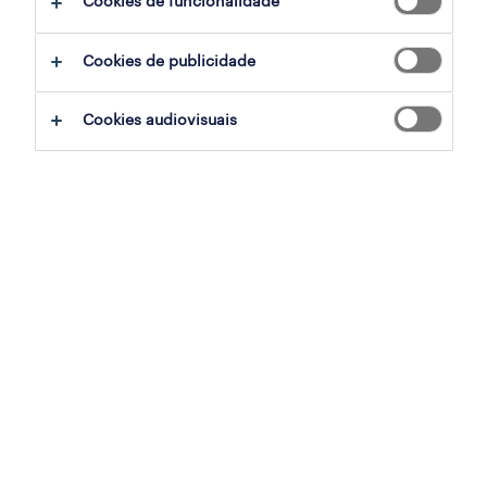
Cookies de funcionalidade
Cookies de publicidade
sumário
Cookies audiovisuais
santarém, santarem
temporário
especialização
armazéns e distribuição
referência
OTS-2026-178544