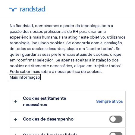
my randst
Na Randstad, combinamos o poder da tecnologia com a
armazéns e distribuição
paixão dos nossos profissionais de RH para criar uma
experiência mais humana. Para atingir este objetivo, utilizamos
tecnologia, incluindo cookies. Se concorda com a instalação
operador de logística
de todos os cookies descritos, clique em “aceitar todos”. Se
quiser guardar as suas preferências atuais de cookies, clique
(m/f/x) full-time.
em “confirmar seleção”. Se apenas aceitar a instalação dos
cookies estritamente necessários, clique em “rejeitar todos”.
Pode saber mais sobre a nossa política de cookies.
Mais informação
santarém, santarem
publicado há 3 dias
Cookies estritamente
Sempre ativos
data limite 28 agosto 2026
necessários
Cookies de desempenho
candidatura