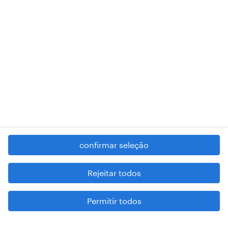
RANDSTAD,
, and SHAPING THE WORLD OF WORK are
registered trademarks of © Randstad N.V.
contacte-nos
termos e condições
política de privacidade
regime geral da prevenção da corrupção
denúncia de má conduta
confirmar seleção
reportar problemas de segurança
cookies
Rejeitar todos
mapa do site
Permitir todos
esteja atento