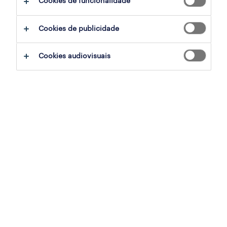
Cookies de funcionalidade
Cookies de publicidade
sumário
Cookies audiovisuais
ovar, aveiro
temporário
especialização
indústria
referência
OTS-2026-180158