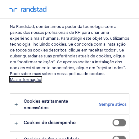
my randst
Na Randstad, combinamos o poder da tecnologia com a
indústria
paixão dos nossos profissionais de RH para criar uma
experiência mais humana. Para atingir este objetivo, utilizamos
tecnologia, incluindo cookies. Se concorda com a instalação
operador de expedição e
de todos os cookies descritos, clique em “aceitar todos”. Se
quiser guardar as suas preferências atuais de cookies, clique
embalagem.
em “confirmar seleção”. Se apenas aceitar a instalação dos
cookies estritamente necessários, clique em “rejeitar todos”.
Pode saber mais sobre a nossa política de cookies.
Mais informação
ovar, aveiro
publicado há 4 dias
Cookies estritamente
Sempre ativos
data limite 21 agosto 2026
necessários
Cookies de desempenho
candidatura