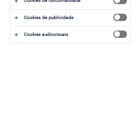
Cookies de funcionalidade
sumário
Cookies de publicidade
parede, lisboa
Cookies audiovisuais
permanente
especialização
saúde
referência
PTS-2026-178526