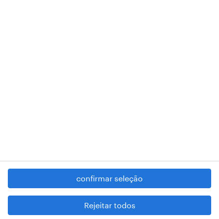
de pessoa coletiva 503298999 .
A nossa sede encontra-se na Rua Amílcar Cabral, número 25, 1750-
018 Lisboa.
RANDSTAD,
, and SHAPING THE WORLD OF WORK are
registered trademarks of © Randstad N.V.
contacte-nos
termos e condições
política de privacidade
regime geral da prevenção da corrupção
denúncia de má conduta
confirmar seleção
reportar problemas de segurança
cookies
Rejeitar todos
mapa do site