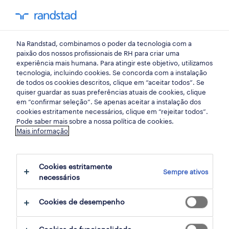
my randst
Na Randstad, combinamos o poder da tecnologia com a
saúde
paixão dos nossos profissionais de RH para criar uma
experiência mais humana. Para atingir este objetivo, utilizamos
tecnologia, incluindo cookies. Se concorda com a instalação
fisioterapeuta (m/f/x).
de todos os cookies descritos, clique em “aceitar todos”. Se
quiser guardar as suas preferências atuais de cookies, clique
em “confirmar seleção”. Se apenas aceitar a instalação dos
cookies estritamente necessários, clique em “rejeitar todos”.
parede, lisboa
Pode saber mais sobre a nossa política de cookies.
Mais informação
publicado há 1 dia
data limite 17 agosto 2026
Cookies estritamente
Sempre ativos
necessários
candidatura
Cookies de desempenho