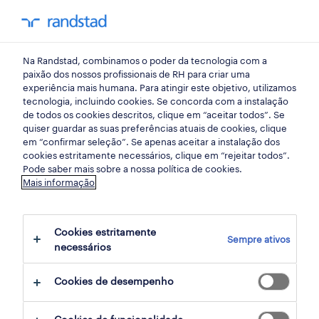
my randst
Na Randstad, combinamos o poder da tecnologia com a
banca
paixão dos nossos profissionais de RH para criar uma
experiência mais humana. Para atingir este objetivo, utilizamos
tecnologia, incluindo cookies. Se concorda com a instalação
financial business analyst
de todos os cookies descritos, clique em “aceitar todos”. Se
quiser guardar as suas preferências atuais de cookies, clique
(fip) - banking sector.
em “confirmar seleção”. Se apenas aceitar a instalação dos
cookies estritamente necessários, clique em “rejeitar todos”.
Pode saber mais sobre a nossa política de cookies.
Mais informação
lisboa, lisboa
publicado há 1 dia
Cookies estritamente
Sempre ativos
data limite 24 agosto 2026
necessários
Cookies de desempenho
candidatura