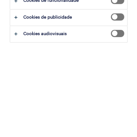
Cookies de funcionalidade
Cookies de publicidade
sumário
Cookies audiovisuais
lisboa, lisboa
temporário
especialização
banca
referência
OTS-2026-179118