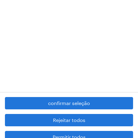
018 Lisboa.
RANDSTAD,
, and SHAPING THE WORLD OF WORK are
registered trademarks of © Randstad N.V.
contacte-nos
termos e condições
política de privacidade
regime geral da prevenção da corrupção
denúncia de má conduta
confirmar seleção
reportar problemas de segurança
cookies
Rejeitar todos
mapa do site
Permitir todos
esteja atento