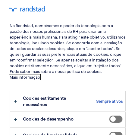
my randst
Na Randstad, combinamos o poder da tecnologia com a
indústria
paixão dos nossos profissionais de RH para criar uma
experiência mais humana. Para atingir este objetivo, utilizamos
tecnologia, incluindo cookies. Se concorda com a instalação
chefe de equipa (m,f,x).
de todos os cookies descritos, clique em “aceitar todos”. Se
quiser guardar as suas preferências atuais de cookies, clique
em “confirmar seleção”. Se apenas aceitar a instalação dos
cookies estritamente necessários, clique em “rejeitar todos”.
loulé, faro
Pode saber mais sobre a nossa política de cookies.
Mais informação
publicado há 3 dias
data limite 27 agosto 2026
Cookies estritamente
Sempre ativos
necessários
candidatura
Cookies de desempenho