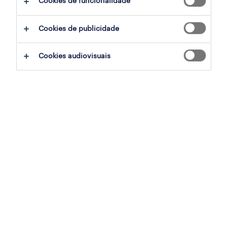
Cookies de funcionalidade
sumário
Cookies de publicidade
loulé, faro
Cookies audiovisuais
permanente
especialização
indústria
referência
OTS-2026-178766