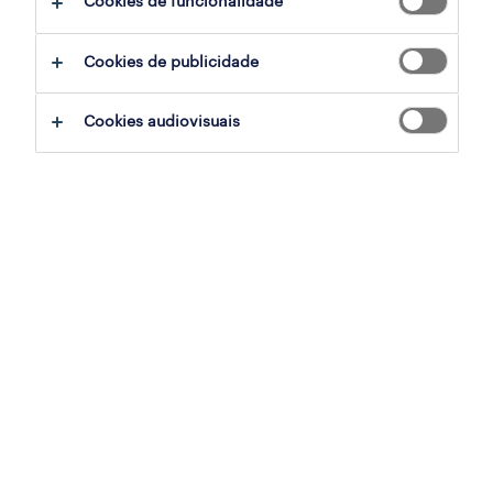
Cookies de funcionalidade
sumário
Cookies de publicidade
pombal, leiria
Cookies audiovisuais
temporário
especialização
indústria
referência
OTS-2026-179898