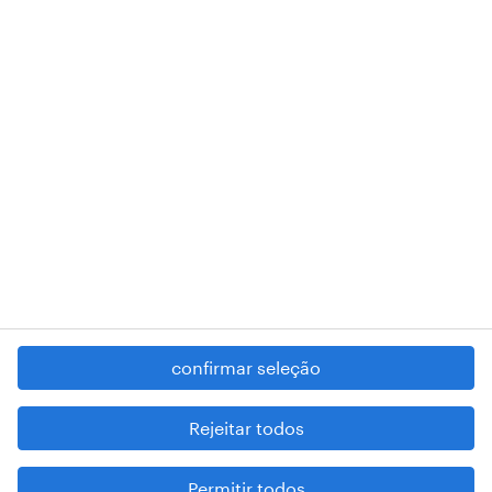
018 Lisboa.
RANDSTAD,
, and SHAPING THE WORLD OF WORK are
registered trademarks of © Randstad N.V.
contacte-nos
termos e condições
política de privacidade
regime geral da prevenção da corrupção
denúncia de má conduta
confirmar seleção
reportar problemas de segurança
cookies
Rejeitar todos
mapa do site
Permitir todos
esteja atento