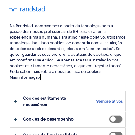
my randst
Na Randstad, combinamos o poder da tecnologia com a
indústria
paixão dos nossos profissionais de RH para criar uma
experiência mais humana. Para atingir este objetivo, utilizamos
tecnologia, incluindo cookies. Se concorda com a instalação
auxiliar de produção.
de todos os cookies descritos, clique em “aceitar todos”. Se
quiser guardar as suas preferências atuais de cookies, clique
em “confirmar seleção”. Se apenas aceitar a instalação dos
cookies estritamente necessários, clique em “rejeitar todos”.
pombal, leiria
Pode saber mais sobre a nossa política de cookies.
Mais informação
publicado há 2 dias
data limite 26 agosto 2026
Cookies estritamente
Sempre ativos
necessários
candidatura
Cookies de desempenho