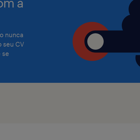
om a
satisfaça as necessidades de todas a
o nunca
Caso necessites de alguma adaptaçã
 o seu CV
tornar a tua candidatura ou entrevis
 se
confortável, por favor, não hesites e
nossos/as consultores/as de recruta