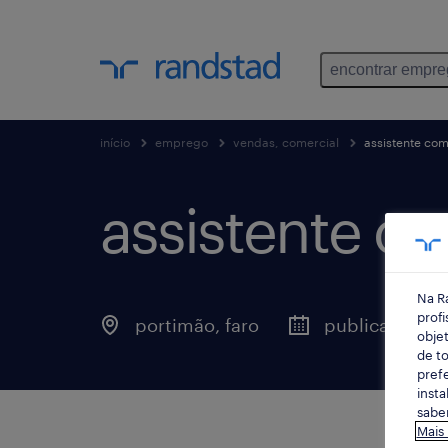
encontrar empr
início
emprego
vendas, comercial
assistente com
assistente co
Na R
profi
portimão, faro
publicado há 1
objet
de to
prefe
insta
saber
Mais