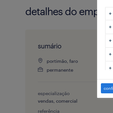
detalhes do empre
sumário
portimão, faro
permanente
conf
especialização
vendas, comercial
referência