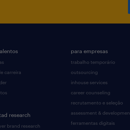
talentos
para empresas
as
trabalho temporário
e carreira
outsourcing
lder
inhouse services
tos
career counseling
recrutamento e seleção
assessment & developmen
tad research
ferramentas digitais
er brand research