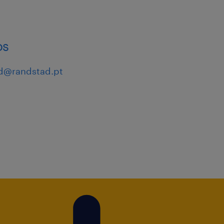
os
d@randstad.pt