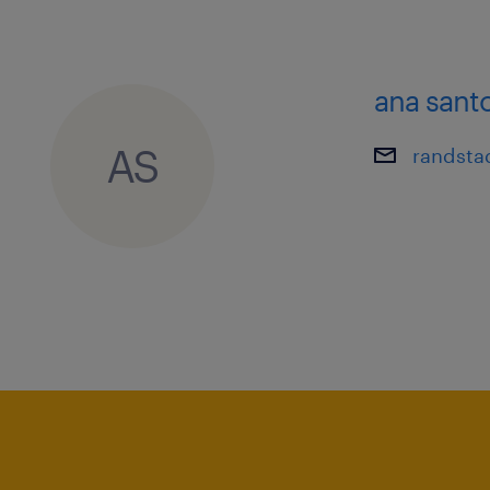
ana sant
AS
randsta