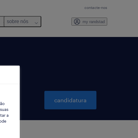
contacte-nos
sobre nós
my randstad
candidatura
ção
 suas
tar a
Pode