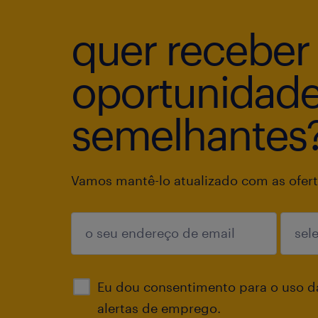
quer receber
oportunidad
semelhantes
Vamos mantê-lo atualizado com as ofert
enviar
Eu dou consentimento para o uso d
alertas de emprego.