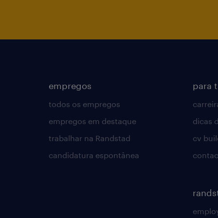
empregos
para 
todos os empregos
carreir
empregos em destaque
dicas d
trabalhar na Randstad
cv bui
candidatura espontânea
contac
rands
employ