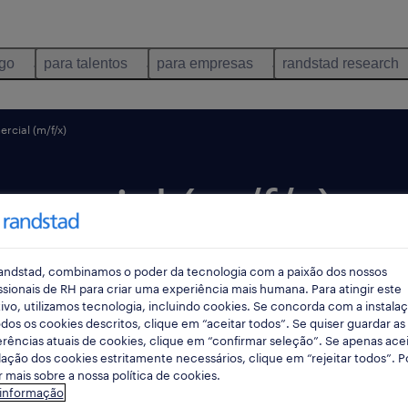
ego
para talentos
para empresas
randstad research
ercial (m/f/x)
mercial (m/f/x).
andstad, combinamos o poder da tecnologia com a paixão dos nossos
ssionais de RH para criar uma experiência mais humana. Para atingir este
 dia
data limite 21 agosto 2026
ivo, utilizamos tecnologia, incluindo cookies. Se concorda com a instala
dos os cookies descritos, clique em “aceitar todos”. Se quiser guardar as
rências atuais de cookies, clique em “confirmar seleção”. Se apenas acei
lação dos cookies estritamente necessários, clique em “rejeitar todos”. 
 mais sobre a nossa política de cookies.
 informação