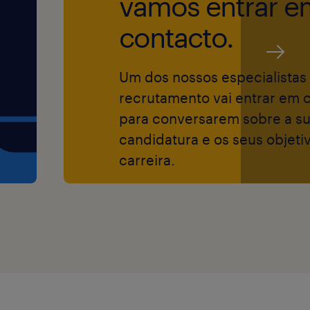
vamos entrar e
s pessoas.
contacto.
Um dos nossos especialistas
o, de modo a
recrutamento vai entrar em 
ta mais
para conversarem sobre a s
m informar os/as
candidatura e os seus objeti
mento.
carreira.