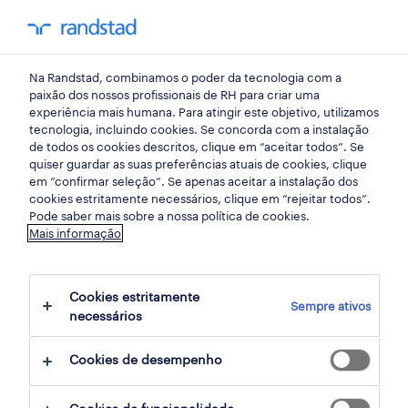
my randst
Na Randstad, combinamos o poder da tecnologia com a
empregos em destaque
paixão dos nossos profissionais de RH para criar uma
experiência mais humana. Para atingir este objetivo, utilizamos
tecnologia, incluindo cookies. Se concorda com a instalação
fala francês ou quer
de todos os cookies descritos, clique em “aceitar todos”. Se
quiser guardar as suas preferências atuais de cookies, clique
aprender?
em “confirmar seleção”. Se apenas aceitar a instalação dos
cookies estritamente necessários, clique em “rejeitar todos”.
nós temos a sua
Pode saber mais sobre a nossa política de cookies.
Mais informação
oportunidade
Cookies estritamente
Quer desenvolver a sua carreira profissional
Sempre ativos
necessários
numa multinacional de renome?
Cookies de desempenho
Nós temos a oferta de trabalho para si.