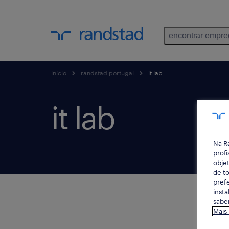
encontrar empr
início
randstad portugal
it lab
it lab
Na R
profi
objet
de to
prefe
insta
saber
Mais