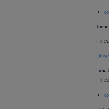
co
Joana
HR Co
Linke
Lídia 
HR Co
co