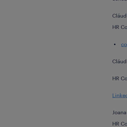
Cláud
HR Co
co
Cláud
HR Co
Linke
Joana
HR Co