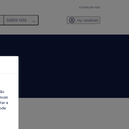
contacte-nos
sobre nós
my randstad
ção
 suas
tar a
Pode