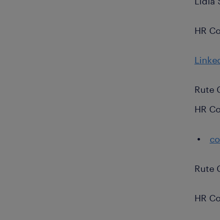
Lídia 
HR Co
Linke
Rute 
HR Co
co
Rute 
HR Co