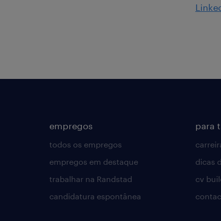
Linke
empregos
para 
todos os empregos
carreir
empregos em destaque
dicas d
trabalhar na Randstad
cv bui
candidatura espontânea
contac