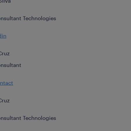
Silva
nsultant Technologies
din
Cruz
nsultant
ntact
Cruz
nsultant Technologies