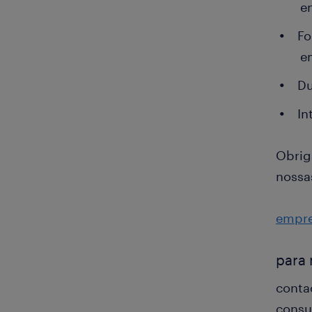
e
Fo
e
Du
In
Obrig
nossa
empr
para 
conta
consu