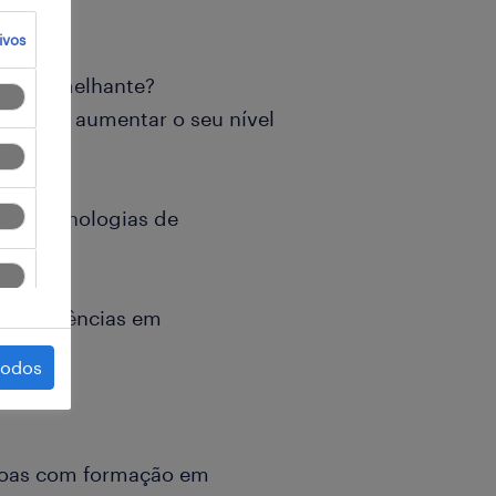
ivos
a ou semelhante?
ação e aumentar o seu nível
 das tecnologias de
 competências em
nal!
todos
soas com formação em