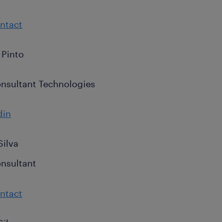
ntact
 Pinto
nsultant Technologies
din
Silva
nsultant
ntact