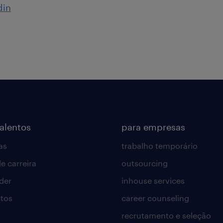
din
talentos
para empresas
as
trabalho temporário
e carreira
outsourcing
lder
inhouse services
tos
career counseling
recrutamento e seleção