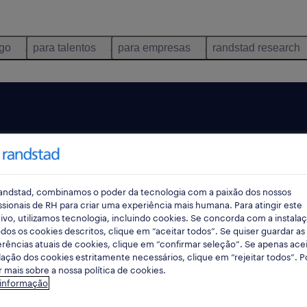
ego
para talentos
para empresas
randstad research
andstad, combinamos o poder da tecnologia com a paixão dos nossos
ssionais de RH para criar uma experiência mais humana. Para atingir este
ivo, utilizamos tecnologia, incluindo cookies. Se concorda com a instala
dos os cookies descritos, clique em “aceitar todos”. Se quiser guardar as
rências atuais de cookies, clique em “confirmar seleção”. Se apenas acei
lação dos cookies estritamente necessários, clique em “rejeitar todos”. 
 mais sobre a nossa política de cookies.
 informação