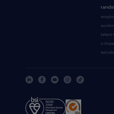
rands
employ
workm
talent
o impac
estudo