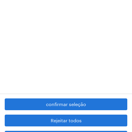
A nossa sede encontra-se na Rua Amílcar Cabral, número 25, 1750-
018 Lisboa.
RANDSTAD,
, and SHAPING THE WORLD OF WORK are
registered trademarks of © Randstad N.V.
contacte-nos
termos e condições
política de privacidade
regime geral da prevenção da corrupção
denúncia de má conduta
confirmar seleção
reportar problemas de segurança
cookies
Rejeitar todos
mapa do site