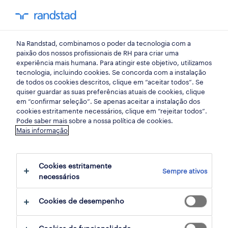
my randst
Na Randstad, combinamos o poder da tecnologia com a
empregos em destaque
paixão dos nossos profissionais de RH para criar uma
experiência mais humana. Para atingir este objetivo, utilizamos
tecnologia, incluindo cookies. Se concorda com a instalação
pronto para entrar no
de todos os cookies descritos, clique em “aceitar todos”. Se
quiser guardar as suas preferências atuais de cookies, clique
mundo do digital?
em “confirmar seleção”. Se apenas aceitar a instalação dos
cookies estritamente necessários, clique em “rejeitar todos”.
Pode saber mais sobre a nossa política de cookies.
Gostavas de trabalhar em redes sociais e
Mais informação
desenvolver conteúdos digitais? Sabes falar
outras línguas? Então fica por aqui e vê as
Cookies estritamente
Sempre ativos
oportunidades que temos para ti, dentro
necessários
desta área.
Cookies de desempenho
Está na hora para um novo desafio!