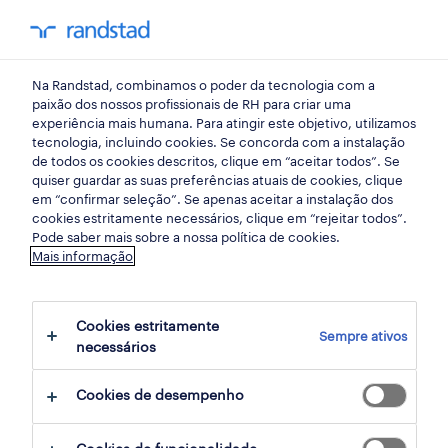
my randst
Na Randstad, combinamos o poder da tecnologia com a
início
paixão dos nossos profissionais de RH para criar uma
experiência mais humana. Para atingir este objetivo, utilizamos
tecnologia, incluindo cookies. Se concorda com a instalação
olhar para o futuro: 5
de todos os cookies descritos, clique em “aceitar todos”. Se
quiser guardar as suas preferências atuais de cookies, clique
tendências que impactam
em “confirmar seleção”. Se apenas aceitar a instalação dos
cookies estritamente necessários, clique em “rejeitar todos”.
os profissionais de finanças
Pode saber mais sobre a nossa política de cookies.
Mais informação
e contabilidade.
Cookies estritamente
10 outubro 2024
Sempre ativos
necessários
share article:
Cookies de desempenho