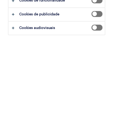
Cookies de funcionalidade
O setor financeiro e contabilístico está a
Cookies de publicidade
atravessar uma transformação radical,
impulsionada por tecnologias emergentes e
Cookies audiovisuais
mudanças nas expectativas dos stakeholders.
Esta transformação vem alterar as funções
tradicionais, e os profissionais do sector
estão a ser chamados a adaptar-se a um
cenário em constante evolução. O futuro da
indústria financeira e da indústria da
contabilidade depende da capacidade destes
profissionais de se adaptarem às novas
tendências.
Este é um momento emocionante para quem