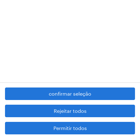
RANDSTAD,
, and SHAPING THE WORLD OF WORK are
registered trademarks of © Randstad N.V.
contacte-nos
termos e condições
política de privacidade
regime geral da prevenção da corrupção
denúncia de má conduta
confirmar seleção
reportar problemas de segurança
cookies
Rejeitar todos
mapa do site
Permitir todos
esteja atento