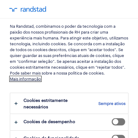
my randst
Na Randstad, combinamos o poder da tecnologia com a
mercado do trabalho
paixão dos nossos profissionais de RH para criar uma
experiência mais humana. Para atingir este objetivo, utilizamos
tecnologia, incluindo cookies. Se concorda com a instalação
setor de IT: casos de
de todos os cookies descritos, clique em “aceitar todos”. Se
quiser guardar as suas preferências atuais de cookies, clique
sucesso no recrutamento
em “confirmar seleção”. Se apenas aceitar a instalação dos
cookies estritamente necessários, clique em “rejeitar todos”.
Pode saber mais sobre a nossa política de cookies.
Mais informação
share article:
Cookies estritamente
Sempre ativos
necessários
Cookies de desempenho