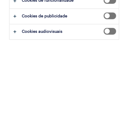
Cookies de funcionalidade
Cookies de publicidade
Cookies audiovisuais
A instabilidade provocada pela pandemia
COVID 19 obrigou muitas empresas a
colocarem os seus processos de
recrutamento on hold. Seja porque se viram
obrigadas a encerrar ou a reduzir a sua força
de trabalho como forma de manter o
negócio, ou simplesmente porque a incerteza
sobre o novo normal também exigiu uma
paragem para repensar toda a sua forma de