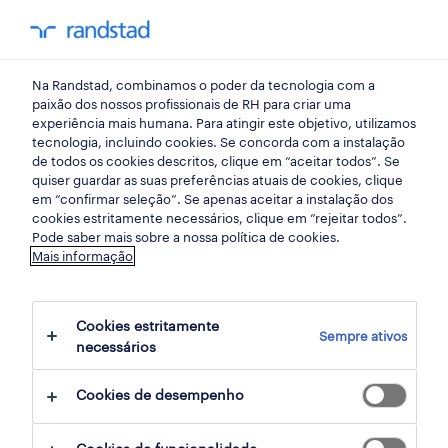
my randst
Na Randstad, combinamos o poder da tecnologia com a
mercado do trabalho
paixão dos nossos profissionais de RH para criar uma
experiência mais humana. Para atingir este objetivo, utilizamos
tecnologia, incluindo cookies. Se concorda com a instalação
riscos para a saúde no
de todos os cookies descritos, clique em “aceitar todos”. Se
quiser guardar as suas preferências atuais de cookies, clique
trabalho estão a aumentar
em “confirmar seleção”. Se apenas aceitar a instalação dos
cookies estritamente necessários, clique em “rejeitar todos”.
Pode saber mais sobre a nossa política de cookies.
11 novembro 2020
Mais informação
share article:
Cookies estritamente
Sempre ativos
necessários
Cookies de desempenho
De acordo com dados divulgados esta manhã
pelo Instituto Nacional de Estatística (INE), no