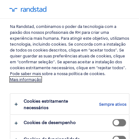
my randst
Na Randstad, combinamos o poder da tecnologia com a
mercado do trabalho
paixão dos nossos profissionais de RH para criar uma
experiência mais humana. Para atingir este objetivo, utilizamos
tecnologia, incluindo cookies. Se concorda com a instalação
que tecnologias estão a
de todos os cookies descritos, clique em “aceitar todos”. Se
quiser guardar as suas preferências atuais de cookies, clique
mudar a gestão de
em “confirmar seleção”. Se apenas aceitar a instalação dos
cookies estritamente necessários, clique em “rejeitar todos”.
pessoas?
Pode saber mais sobre a nossa política de cookies.
Mais informação
09 abril 2019
Cookies estritamente
share article:
Sempre ativos
necessários
Cookies de desempenho
A transformação digital já não é tendência, é