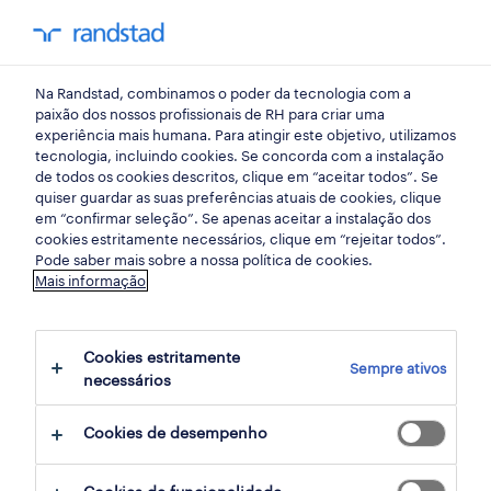
my randst
Na Randstad, combinamos o poder da tecnologia com a
mercado do trabalho
paixão dos nossos profissionais de RH para criar uma
experiência mais humana. Para atingir este objetivo, utilizamos
tecnologia, incluindo cookies. Se concorda com a instalação
Portugal como destino de
de todos os cookies descritos, clique em “aceitar todos”. Se
quiser guardar as suas preferências atuais de cookies, clique
eleição de serviços IT
em “confirmar seleção”. Se apenas aceitar a instalação dos
cookies estritamente necessários, clique em “rejeitar todos”.
Pode saber mais sobre a nossa política de cookies.
27 março 2015
Mais informação
share article:
Cookies estritamente
Sempre ativos
necessários
Cookies de desempenho
O mercado de Outsourcing de serviços de IT
continua a crescer em Portugal, sendo o