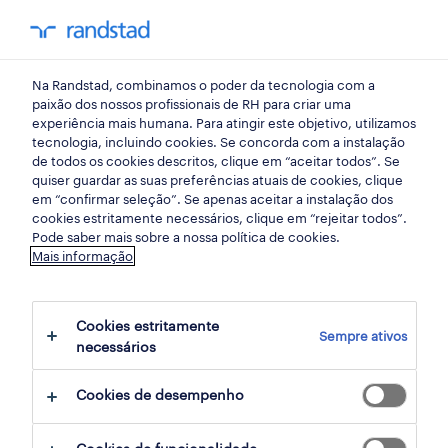
my randst
Na Randstad, combinamos o poder da tecnologia com a
mercado do trabalho
paixão dos nossos profissionais de RH para criar uma
experiência mais humana. Para atingir este objetivo, utilizamos
tecnologia, incluindo cookies. Se concorda com a instalação
as palavras mais
de todos os cookies descritos, clique em “aceitar todos”. Se
quiser guardar as suas preferências atuais de cookies, clique
pesquisadas em 2021
em “confirmar seleção”. Se apenas aceitar a instalação dos
cookies estritamente necessários, clique em “rejeitar todos”.
Pode saber mais sobre a nossa política de cookies.
20 dezembro 2021
Mais informação
share article:
Cookies estritamente
Sempre ativos
necessários
Cookies de desempenho
«As tendências de pesquisas do Google
trazem um retrato dos interesses dos