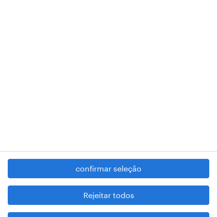
A nossa sede encontra-se na Rua Amílcar Cabral, número 25, 1750-
018 Lisboa.
RANDSTAD,
, and SHAPING THE WORLD OF WORK are
registered trademarks of © Randstad N.V.
contacte-nos
termos e condições
política de privacidade
regime geral da prevenção da corrupção
denúncia de má conduta
confirmar seleção
reportar problemas de segurança
cookies
Rejeitar todos
mapa do site