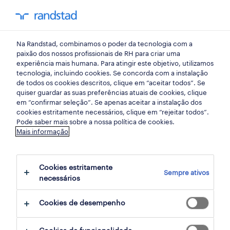
my randst
Na Randstad, combinamos o poder da tecnologia com a
mercado do trabalho
paixão dos nossos profissionais de RH para criar uma
experiência mais humana. Para atingir este objetivo, utilizamos
tecnologia, incluindo cookies. Se concorda com a instalação
o que influencia o bom
de todos os cookies descritos, clique em “aceitar todos”. Se
quiser guardar as suas preferências atuais de cookies, clique
desempenho?
em “confirmar seleção”. Se apenas aceitar a instalação dos
cookies estritamente necessários, clique em “rejeitar todos”.
Pode saber mais sobre a nossa política de cookies.
03 outubro 2018
Mais informação
share article:
Cookies estritamente
Sempre ativos
necessários
Cookies de desempenho
Dados do mais recente estudo «Randstad
Workmonitor», relativos ao segundo trimestre