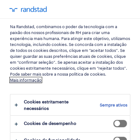
my randst
Na Randstad, combinamos o poder da tecnologia com a
mercado do trabalho
paixão dos nossos profissionais de RH para criar uma
experiência mais humana. Para atingir este objetivo, utilizamos
tecnologia, incluindo cookies. Se concorda com a instalação
o “novo” normal: retomar
de todos os cookies descritos, clique em “aceitar todos”. Se
quiser guardar as suas preferências atuais de cookies, clique
em segurança
em “confirmar seleção”. Se apenas aceitar a instalação dos
cookies estritamente necessários, clique em “rejeitar todos”.
Pode saber mais sobre a nossa política de cookies.
13 maio 2020
Mais informação
share article:
Cookies estritamente
Sempre ativos
necessários
Cookies de desempenho
Um regresso disciplinado ao trabalho será
essencial para a recuperação económica no