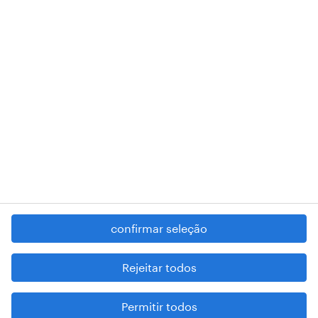
RANDSTAD,
, and SHAPING THE WORLD OF WORK are
registered trademarks of © Randstad N.V.
contacte-nos
termos e condições
política de privacidade
regime geral da prevenção da corrupção
denúncia de má conduta
confirmar seleção
reportar problemas de segurança
cookies
Rejeitar todos
mapa do site
Permitir todos
esteja atento