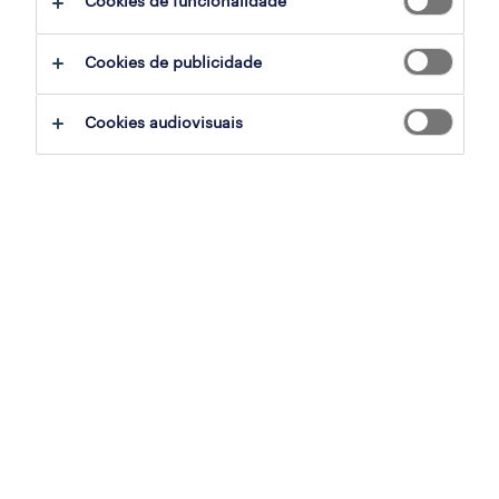
Cookies de funcionalidade
rescaldo da pandemia
Cookies de publicidade
Cookies audiovisuais
A crise da COVID-19 e o isolamento contínuo
em muitos mercados está a criar desafios
sem igual para pessoas e economias de todo
o mundo. Os governos estão a criar medidas
de apoio económico sem precedentes para
apoiar negócios e colaboradores. Ainda
assim, ao mesmo tempo que negócios de
todos os tamanhos em diferentes sectores
lutam pela sobrevivência, enormes números
de pessoas estão a perder os seus empregos
e a enfrentar sérias incertezas financeiras.