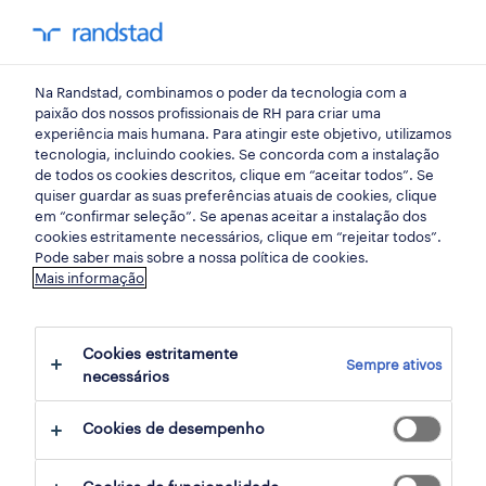
my randst
Na Randstad, combinamos o poder da tecnologia com a
mercado do trabalho
paixão dos nossos profissionais de RH para criar uma
experiência mais humana. Para atingir este objetivo, utilizamos
tecnologia, incluindo cookies. Se concorda com a instalação
o desafio de reter talentos
de todos os cookies descritos, clique em “aceitar todos”. Se
quiser guardar as suas preferências atuais de cookies, clique
em “confirmar seleção”. Se apenas aceitar a instalação dos
25 março 2019
cookies estritamente necessários, clique em “rejeitar todos”.
Pode saber mais sobre a nossa política de cookies.
share article:
Mais informação
Cookies estritamente
Sempre ativos
necessários
Sob a égide da casa-mãe, em Espanha, a
política de Recursos Humanos da Euromandi
Cookies de desempenho
em Portugal tem como «principal prioridade