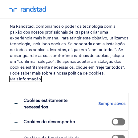
my randst
Na Randstad, combinamos o poder da tecnologia com a
mercado do trabalho
paixão dos nossos profissionais de RH para criar uma
experiência mais humana. Para atingir este objetivo, utilizamos
tecnologia, incluindo cookies. Se concorda com a instalação
desenvolvimento de
de todos os cookies descritos, clique em “aceitar todos”. Se
quiser guardar as suas preferências atuais de cookies, clique
liderança
em “confirmar seleção”. Se apenas aceitar a instalação dos
cookies estritamente necessários, clique em “rejeitar todos”.
Pode saber mais sobre a nossa política de cookies.
11 março 2015
Mais informação
share article:
Cookies estritamente
Sempre ativos
necessários
Cookies de desempenho
O CIPD descreve a liderança como o acto de
envolver o desenvolvimento e a articulação