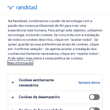
my randst
Na Randstad, combinamos o poder da tecnologia com a
mercado do trabalho
paixão dos nossos profissionais de RH para criar uma
experiência mais humana. Para atingir este objetivo, utilizamos
tecnologia, incluindo cookies. Se concorda com a instalação
departamento do hoje e
de todos os cookies descritos, clique em “aceitar todos”. Se
quiser guardar as suas preferências atuais de cookies, clique
amanhã
em “confirmar seleção”. Se apenas aceitar a instalação dos
cookies estritamente necessários, clique em “rejeitar todos”.
Pode saber mais sobre a nossa política de cookies.
19 maio 2017
Mais informação
share article:
Cookies estritamente
Sempre ativos
necessários
Cookies de desempenho
A quarta revolução industrial está a
acontecer, de forma acelerada e ainda sem