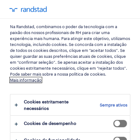
my randst
Na Randstad, combinamos o poder da tecnologia com a
mercado do trabalho
paixão dos nossos profissionais de RH para criar uma
experiência mais humana. Para atingir este objetivo, utilizamos
tecnologia, incluindo cookies. Se concorda com a instalação
responsabilidade social -
de todos os cookies descritos, clique em “aceitar todos”. Se
quiser guardar as suas preferências atuais de cookies, clique
top 25 ranking português
em “confirmar seleção”. Se apenas aceitar a instalação dos
cookies estritamente necessários, clique em “rejeitar todos”.
Pode saber mais sobre a nossa política de cookies.
17 março 2021
Mais informação
share article:
Cookies estritamente
Sempre ativos
necessários
Cookies de desempenho
Em 2021, os cinco primeiros lugares no índice
de Responsabilidade Social na mais recente