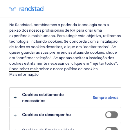
my randst
Na Randstad, combinamos o poder da tecnologia com a
mercado do trabalho
paixão dos nossos profissionais de RH para criar uma
experiência mais humana. Para atingir este objetivo, utilizamos
tecnologia, incluindo cookies. Se concorda com a instalação
como reter os
de todos os cookies descritos, clique em “aceitar todos”. Se
quiser guardar as suas preferências atuais de cookies, clique
colaboradores mais
em “confirmar seleção”. Se apenas aceitar a instalação dos
cookies estritamente necessários, clique em “rejeitar todos”.
valiosos?
Pode saber mais sobre a nossa política de cookies.
Mais informação
17 junho 2019
Cookies estritamente
share article:
Sempre ativos
necessários
Cookies de desempenho
Reter talento é uma das principais