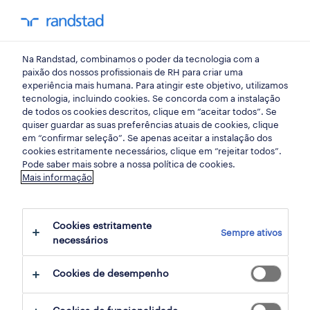
my randst
Na Randstad, combinamos o poder da tecnologia com a
mercado do trabalho
paixão dos nossos profissionais de RH para criar uma
experiência mais humana. Para atingir este objetivo, utilizamos
tecnologia, incluindo cookies. Se concorda com a instalação
como manter os
de todos os cookies descritos, clique em “aceitar todos”. Se
quiser guardar as suas preferências atuais de cookies, clique
candidatos interessados
em “confirmar seleção”. Se apenas aceitar a instalação dos
cookies estritamente necessários, clique em “rejeitar todos”.
Pode saber mais sobre a nossa política de cookies.
11 março 2015
Mais informação
share article:
Cookies estritamente
Sempre ativos
necessários
Cookies de desempenho
“Sem grande dúvida, o tema comum em
recrutamento é de que os candidatos querem