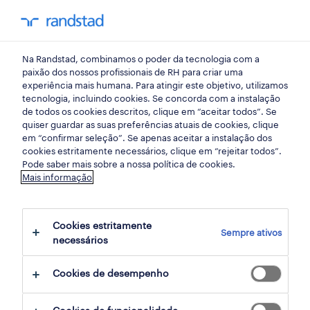
my randst
Na Randstad, combinamos o poder da tecnologia com a
mercado do trabalho
paixão dos nossos profissionais de RH para criar uma
experiência mais humana. Para atingir este objetivo, utilizamos
tecnologia, incluindo cookies. Se concorda com a instalação
5 tendências que vão afetar
de todos os cookies descritos, clique em “aceitar todos”. Se
quiser guardar as suas preferências atuais de cookies, clique
o sector das TI
em “confirmar seleção”. Se apenas aceitar a instalação dos
cookies estritamente necessários, clique em “rejeitar todos”.
Pode saber mais sobre a nossa política de cookies.
11 agosto 2021
Mais informação
share article:
Cookies estritamente
Sempre ativos
necessários
Cookies de desempenho
Cinco tendências que vão afectar o sector
das TI