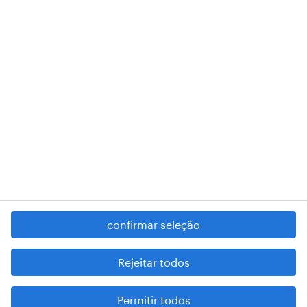
RANDSTAD,
, and SHAPING THE WORLD OF WORK are
registered trademarks of © Randstad N.V.
contacte-nos
termos e condições
política de privacidade
regime geral da prevenção da corrupção
denúncia de má conduta
confirmar seleção
reportar problemas de segurança
cookies
Rejeitar todos
mapa do site
Permitir todos
esteja atento