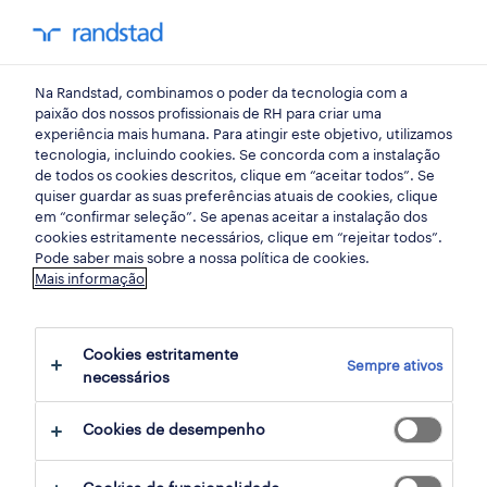
my randst
Na Randstad, combinamos o poder da tecnologia com a
mercado do trabalho
paixão dos nossos profissionais de RH para criar uma
experiência mais humana. Para atingir este objetivo, utilizamos
tecnologia, incluindo cookies. Se concorda com a instalação
«a relação com o cliente é
de todos os cookies descritos, clique em “aceitar todos”. Se
quiser guardar as suas preferências atuais de cookies, clique
o reflexo do investimento
em “confirmar seleção”. Se apenas aceitar a instalação dos
cookies estritamente necessários, clique em “rejeitar todos”.
no colaborador»
Pode saber mais sobre a nossa política de cookies.
Mais informação
10 abril 2015
Cookies estritamente
share article:
Sempre ativos
necessários
Cookies de desempenho
Nuno Cochicho, District Manager na