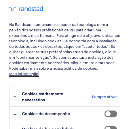
my randst
Na Randstad, combinamos o poder da tecnologia com a
mercado do trabalho
paixão dos nossos profissionais de RH para criar uma
experiência mais humana. Para atingir este objetivo, utilizamos
tecnologia, incluindo cookies. Se concorda com a instalação
a mobilidade interna como
de todos os cookies descritos, clique em “aceitar todos”. Se
quiser guardar as suas preferências atuais de cookies, clique
parte da estratégia das
em “confirmar seleção”. Se apenas aceitar a instalação dos
cookies estritamente necessários, clique em “rejeitar todos”.
empresas
Pode saber mais sobre a nossa política de cookies.
Mais informação
09 julho 2020
Cookies estritamente
share article:
Sempre ativos
necessários
Cookies de desempenho