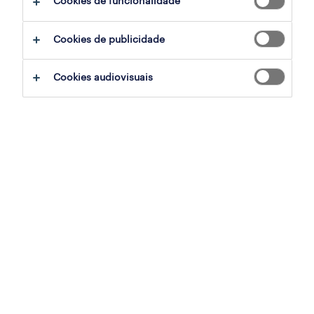
Cookies de funcionalidade
Cookies de publicidade
Cookies audiovisuais
A mobilidade interna tem ganho um maior
destaque dentro das empresas, permitindo
às organizações utilizar o talento interno,
fazendo assim face à escassez de talento.
Veja-se por exemplo, que a percentagem de
empresas que estão a aumentar os