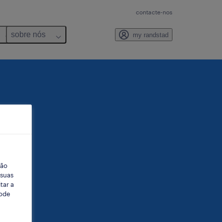
contacte-nos
sobre nós
my randstad
ção
 suas
tar a
Pode