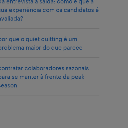
da entrevista à saída: como é que a
sua experiência com os candidatos é
avaliada?
por que o quiet quitting é um
problema maior do que parece
contratar colaboradores sazonais
para se manter à frente da peak
season