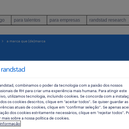
ego
para talentos
para empresas
randstad research
a marca que (de)marca
andstad, combinamos o poder da tecnologia com a paixão dos nossos
ssionais de RH para criar uma experiência mais humana. Para atingir este
ivo, utilizamos tecnologia, incluindo cookies. Se concorda com a instala
dos os cookies descritos, clique em “aceitar todos”. Se quiser guardar as
rências atuais de cookies, clique em “confirmar seleção”. Se apenas acei
lação dos cookies estritamente necessários, clique em “rejeitar todos”. 
 mais sobre a nossa política de cookies.
 informação