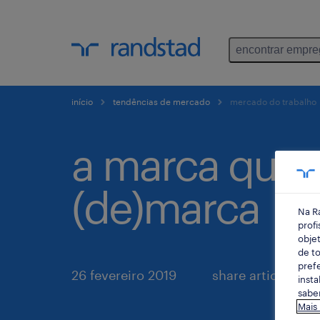
encontrar empr
início
tendências de mercado
mercado do trabalho
a marca que
(de)marca
Na R
profi
objet
de to
prefe
26 fevereiro 2019
share article:
insta
saber
Mais