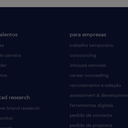
talentos
para empresas
as
trabalho temporário
e carreira
outsourcing
lder
inhouse services
tos
career counseling
recrutamento e seleção
assessment & developmen
tad research
ferramentas digitais
er brand research
pedido de contacto
onitor
pedido de proposta
 trends