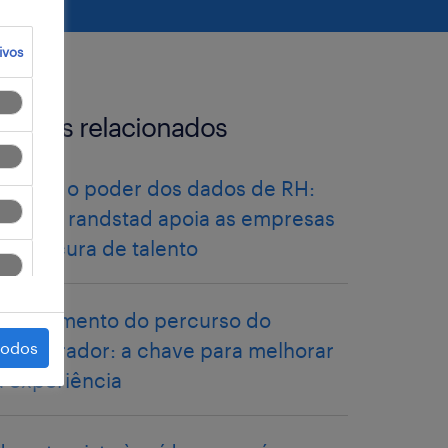
ivos
artigos relacionados
libertar o poder dos dados de RH:
como a randstad apoia as empresas
na procura de talento
mapeamento do percurso do
todos
colaborador: a chave para melhorar
a experiência