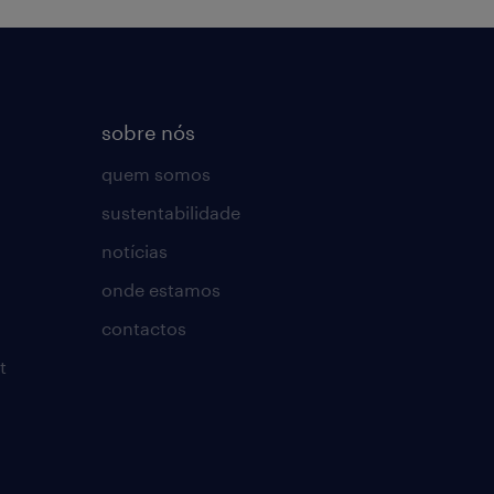
sobre nós
quem somos
sustentabilidade
notícias
onde estamos
contactos
t