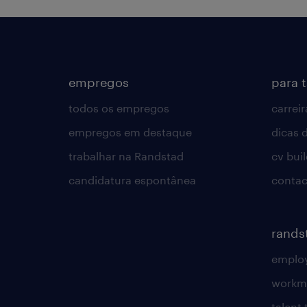
empregos
para 
todos os empregos
carreir
empregos em destaque
dicas d
trabalhar na Randstad
cv bui
candidatura espontânea
contac
rands
employ
workm
talent