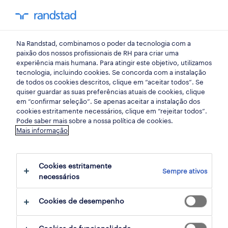
my randst
Na Randstad, combinamos o poder da tecnologia com a
mercado do trabalho
paixão dos nossos profissionais de RH para criar uma
experiência mais humana. Para atingir este objetivo, utilizamos
tecnologia, incluindo cookies. Se concorda com a instalação
a diversidade e inclusão
de todos os cookies descritos, clique em “aceitar todos”. Se
quiser guardar as suas preferências atuais de cookies, clique
como pilar estratégico
em “confirmar seleção”. Se apenas aceitar a instalação dos
cookies estritamente necessários, clique em “rejeitar todos”.
Pode saber mais sobre a nossa política de cookies.
06 janeiro 2021
Mais informação
share article:
Cookies estritamente
Sempre ativos
necessários
Cookies de desempenho
Tendo obtido a melhor pontuação no Índice
de Igualdade para Pessoas com Deficiência