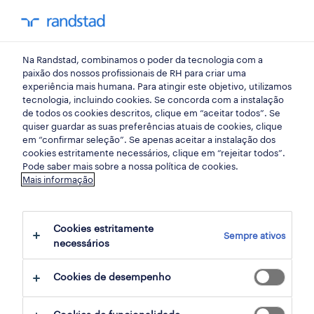
my randst
Na Randstad, combinamos o poder da tecnologia com a
mercado do trabalho
paixão dos nossos profissionais de RH para criar uma
experiência mais humana. Para atingir este objetivo, utilizamos
tecnologia, incluindo cookies. Se concorda com a instalação
9 tendências de RH num
de todos os cookies descritos, clique em “aceitar todos”. Se
quiser guardar as suas preferências atuais de cookies, clique
contexto VUCA
em “confirmar seleção”. Se apenas aceitar a instalação dos
cookies estritamente necessários, clique em “rejeitar todos”.
Pode saber mais sobre a nossa política de cookies.
13 novembro 2018
Mais informação
share article:
Cookies estritamente
Sempre ativos
necessários
Cookies de desempenho
Para se adaptarem a um contexto cada vez
mais VUCA (Volátil, Incerto, Complexo e