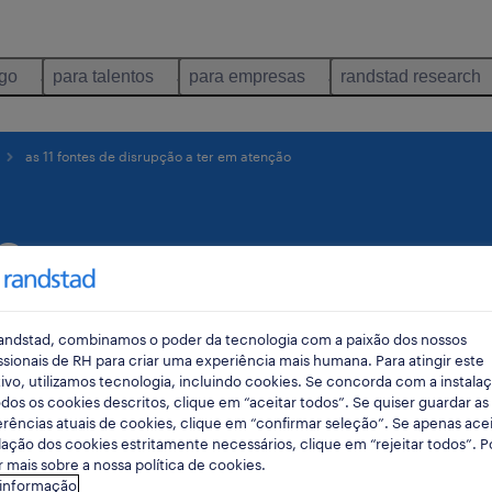
ego
para talentos
para empresas
randstad research
as 11 fontes de disrupção a ter em atenção
e
ter em
andstad, combinamos o poder da tecnologia com a paixão dos nossos
ssionais de RH para criar uma experiência mais humana. Para atingir este
ivo, utilizamos tecnologia, incluindo cookies. Se concorda com a instala
dos os cookies descritos, clique em “aceitar todos”. Se quiser guardar as
rências atuais de cookies, clique em “confirmar seleção”. Se apenas acei
lação dos cookies estritamente necessários, clique em “rejeitar todos”. 
 mais sobre a nossa política de cookies.
 informação