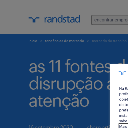
encontrar empr
início
tendências de mercado
mercado do trabalho
as 11 fontes d
disrupção a 
Na R
atenção
profi
objet
de to
prefe
insta
saber
16 setembro 2020
share article:
Mais