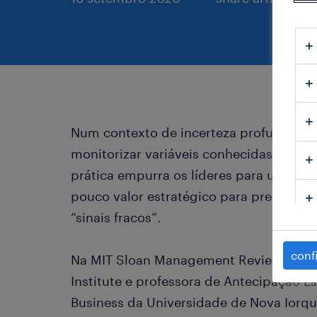
Num contexto de incerteza profunda, 
monitorizar variáveis conhecidas, que p
prática empurra os líderes para uma fa
pouco valor estratégico para preparar o 
“sinais fracos”.
conf
Na MIT Sloan Management Review, Amy
Institute e professora de Antecipação Es
Business da Universidade de Nova Iorqu