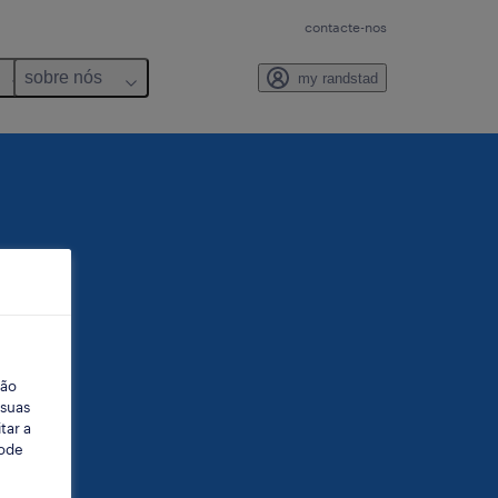
contacte-nos
sobre nós
my randstad
ção
 suas
tar a
Pode