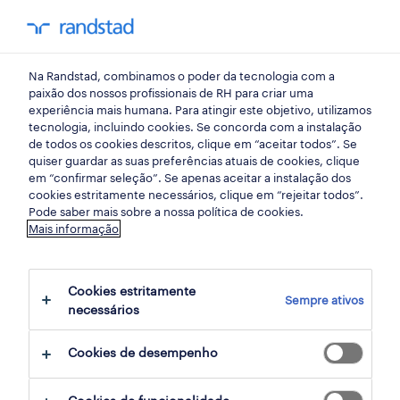
my randst
Na Randstad, combinamos o poder da tecnologia com a
hr trends
paixão dos nossos profissionais de RH para criar uma
experiência mais humana. Para atingir este objetivo, utilizamos
tecnologia, incluindo cookies. Se concorda com a instalação
a desvendar o êxodo da
de todos os cookies descritos, clique em “aceitar todos”. Se
quiser guardar as suas preferências atuais de cookies, clique
geração Z: 3 formas de
em “confirmar seleção”. Se apenas aceitar a instalação dos
cookies estritamente necessários, clique em “rejeitar todos”.
travar a “comichão dos
Pode saber mais sobre a nossa política de cookies.
Mais informação
dois anos” na sua equipa
de F&A.
Cookies estritamente
Sempre ativos
necessários
08 setembro 2025
Cookies de desempenho
share article: