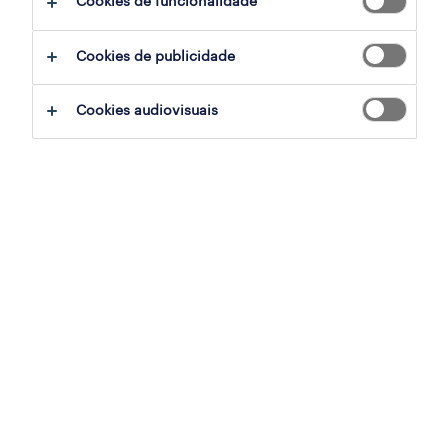
Cookies de funcionalidade
Cookies de publicidade
em resumo:
Cookies audiovisuais
o que recentemente tem sido chamado
de “êxodo da geração Z” em F&A é um
problema sério, com 40% dos jovens
profissionais a planearem deixar os seus
empregos dentro de dois anos.
esta elevada rotatividade é impulsionada
por uma perceção de falta de impacto,
tecnologia desatualizada, progressão
lenta na carreira e uma cultura de
trabalho fraca que não prioriza a saúde
mental.