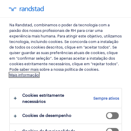
my randst
Na Randstad, combinamos o poder da tecnologia com a
hr trends
paixão dos nossos profissionais de RH para criar uma
experiência mais humana. Para atingir este objetivo, utilizamos
tecnologia, incluindo cookies. Se concorda com a instalação
o "fecho do mês": soluções
de todos os cookies descritos, clique em “aceitar todos”. Se
quiser guardar as suas preferências atuais de cookies, clique
estruturais de burnout para
em “confirmar seleção”. Se apenas aceitar a instalação dos
cookies estritamente necessários, clique em “rejeitar todos”.
controllers financeiros.
Pode saber mais sobre a nossa política de cookies.
Mais informação
29 junho 2026
Cookies estritamente
share article:
Sempre ativos
necessários
Cookies de desempenho
resumo: