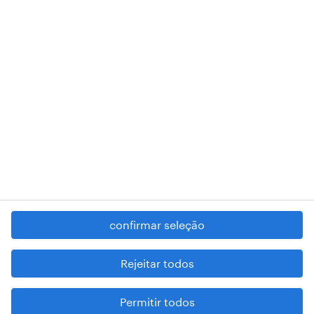
RANDSTAD,
, and SHAPING THE WORLD OF WORK are
registered trademarks of © Randstad N.V.
contacte-nos
termos e condições
política de privacidade
regime geral da prevenção da corrupção
denúncia de má conduta
confirmar seleção
reportar problemas de segurança
cookies
Rejeitar todos
mapa do site
Permitir todos
esteja atento