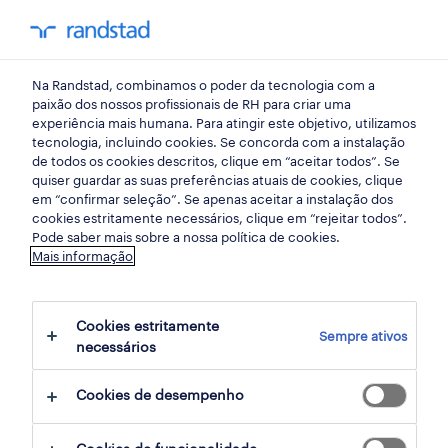
my randst
Na Randstad, combinamos o poder da tecnologia com a
hr trends
paixão dos nossos profissionais de RH para criar uma
experiência mais humana. Para atingir este objetivo, utilizamos
tecnologia, incluindo cookies. Se concorda com a instalação
além do PIB: 5 indicadores
de todos os cookies descritos, clique em “aceitar todos”. Se
quiser guardar as suas preferências atuais de cookies, clique
económicos para 2025.
em “confirmar seleção”. Se apenas aceitar a instalação dos
cookies estritamente necessários, clique em “rejeitar todos”.
Pode saber mais sobre a nossa política de cookies.
06 outubro 2025
Mais informação
share article:
Cookies estritamente
Sempre ativos
necessários
Cookies de desempenho
em resumo: