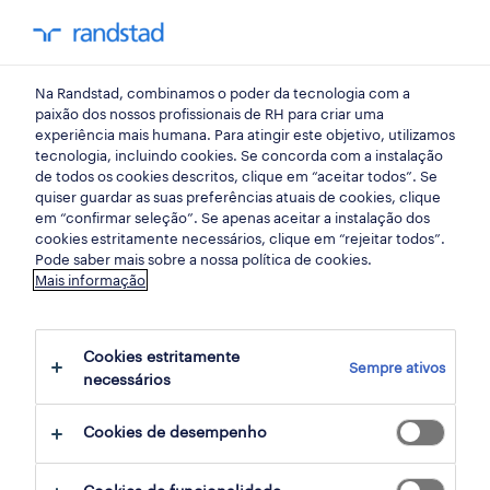
my randst
Na Randstad, combinamos o poder da tecnologia com a
hr trends
paixão dos nossos profissionais de RH para criar uma
experiência mais humana. Para atingir este objetivo, utilizamos
tecnologia, incluindo cookies. Se concorda com a instalação
promover uma cultura de
de todos os cookies descritos, clique em “aceitar todos”. Se
quiser guardar as suas preferências atuais de cookies, clique
gestão de risco proativa
em “confirmar seleção”. Se apenas aceitar a instalação dos
cookies estritamente necessários, clique em “rejeitar todos”.
nos departamentos
Pode saber mais sobre a nossa política de cookies.
Mais informação
financeiros em portugal.
Cookies estritamente
22 julho 2025
Sempre ativos
necessários
share article:
Cookies de desempenho