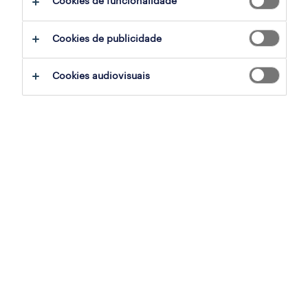
Cookies de funcionalidade
em resumo:
Cookies de publicidade
As equipas financeiras devem evoluir de
Cookies audiovisuais
uma abordagem centrada na política
para uma cultura centrada no risco.
Um framework de cultura de risco sólido
exige liderança, comunicação,
responsabilidade e aprendizagem
contínua.
Dados em tempo real e monitorização
são essenciais para uma mitigação de
risco proativa.
A consciência do risco deve estar