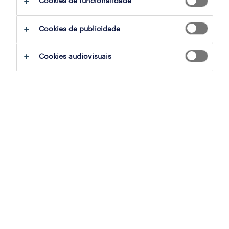
Cookies de funcionalidade
tl;dr:
Cookies de publicidade
a tecnologia está a revolucionar a gestão
Cookies audiovisuais
de talentos em finanças.
a IA, as plataformas em nuvem e a
análise de dados são os principais
impulsionadores.
é crucial abordar os desafios de
segurança de dados e integração.
a tecnologia melhora o recrutamento, a
integração e a gestão de desempenho.
aumenta o envolvimento dos
colaboradores e a retenção de talentos.