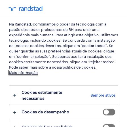
my randst
Na Randstad, combinamos o poder da tecnologia com a
carreira conselhos
paixão dos nossos profissionais de RH para criar uma
experiência mais humana. Para atingir este objetivo, utilizamos
tecnologia, incluindo cookies. Se concorda com a instalação
construindo as equipas do
de todos os cookies descritos, clique em “aceitar todos”. Se
quiser guardar as suas preferências atuais de cookies, clique
futuro: o papel da
em “confirmar seleção”. Se apenas aceitar a instalação dos
cookies estritamente necessários, clique em “rejeitar todos”.
tecnologia na gestão de
Pode saber mais sobre a nossa política de cookies.
Mais informação
talentos em finanças.
Cookies estritamente
25 fevereiro 2025
Sempre ativos
necessários
share article:
Cookies de desempenho