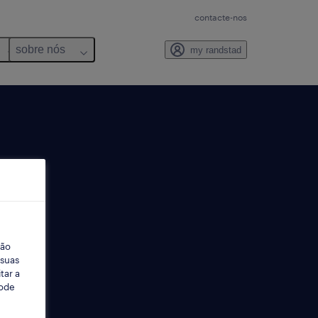
contacte-nos
sobre nós
my randstad
ção
 suas
tar a
Pode