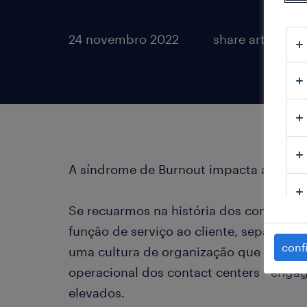
24 novembro 2022
share article:
A síndrome de Burnout impacta a perfo
Se recuarmos na história dos contact cen
função de serviço ao cliente, separando
conf
uma cultura de organização que poderá 
operacional dos contact centers - enga
elevados.