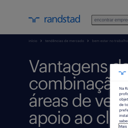
encontrar empr
início
tendências de mercado
bem estar no trabalho
Vantagens d
combinação 
Na R
áreas de ven
profi
objet
de to
apoio ao clie
prefe
insta
saber
Mais