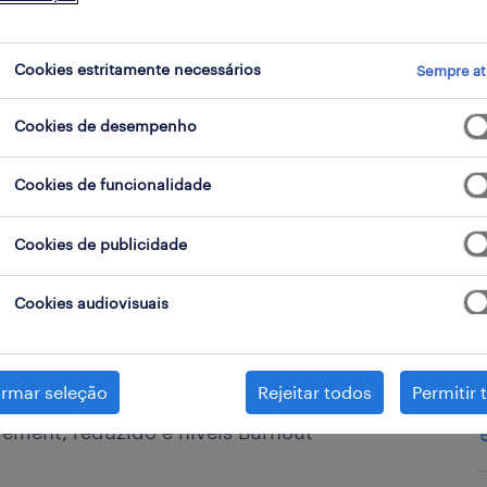
Cookies estritamente necessários
Sempre at
Cookies de desempenho
Cookies de funcionalidade
Cookies de publicidade
rmance das organizações.
Cookies audiovisuais
ters, a decisão de especializar a
-a da função comercial, definiu
irmar seleção
Rejeitar todos
Permitir 
ter contribuído para o atual clima
gement, reduzido e níveis Burnout