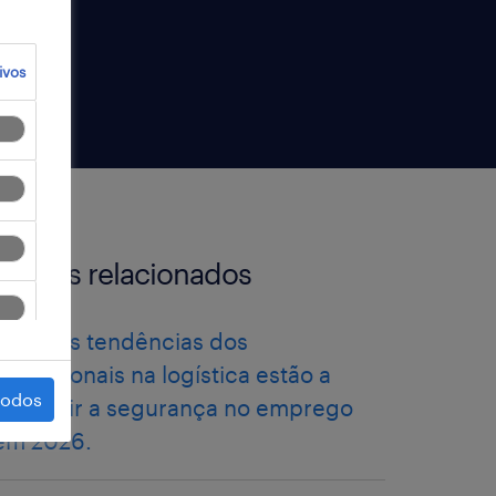
ivos
artigos relacionados
como as tendências dos
profissionais na logística estão a
todos
redefinir a segurança no emprego
em 2026.