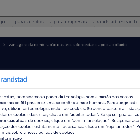
ego
para talentos
para empresas
randstad research
vantagens da combinação das áreas de vendas e apoio ao cliente
a
das
andstad, combinamos o poder da tecnologia com a paixão dos nossos
das e
ssionais de RH para criar uma experiência mais humana. Para atingir este
ivo, utilizamos tecnologia, incluindo cookies. Se concorda com a instala
dos os cookies descritos, clique em “aceitar todos”. Se quiser guardar as
nte
rências atuais de cookies, clique em “confirmar seleção”. Se apenas acei
lação dos cookies estritamente necessários, clique em “rejeitar todos”. 
 mais sobre a nossa política de cookies.
 informação